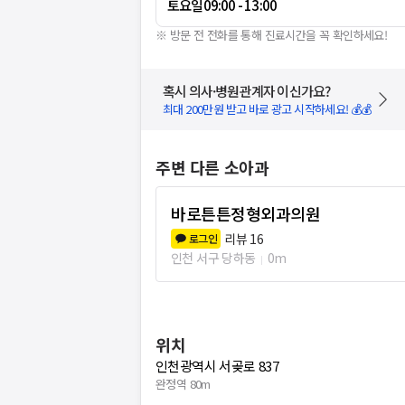
토요일
09:00 - 13:00
※ 방문 전 전화를 통해 진료시간을 꼭 확인하세요!
혹시 의사·병원관계자 이신가요?
최대 200만원 받고 바로 광고 시작하세요! 💰💰
주변 다른 소아과
바로튼튼정형외과의원
리뷰
16
로그인
인천 서구 당하동
0m
위치
인천광역시 서곶로 837
완정역 80m