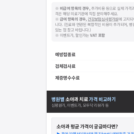
※
비급여 항목의 경우,
추가비용 등으로 실제 가격과
격은 해당 의료기관에 직접 문의해주세요.
※
급여 항목의 경우,
건강보험심사평가원
에 고지되
니다. (진료와 연관된 복합적인 비용이 추가되어, 
있는 점 참고 바랍니다.)
※ 이벤트가, 할인가는
VAT 포함
예방접종료
검체검사료
제증명수수료
병원별
소아과
치료
가격 비교하기
심평원가, 이벤트가, 모두닥 리뷰가 등
소아과
평균 가격이 궁금하다면?
▶
홍역/유행성이하선염/풍진(MMR) 예방접종 가격은?