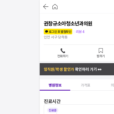
권창규소아청소년과의원
리뷰
4
로그인 후 별점확인
인천 서구 당하동
전화하기
찜하기
임직원/학생 할인가
확인하러 가기 👀
병원정보
가격표
의
진료시간
진료중