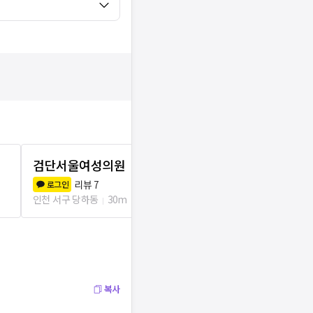
검단서울여성의원
아라의원
리뷰
7
리뷰
6
로그인
로그인
인천 서구 당하동
30m
인천 서구 당하동
복사