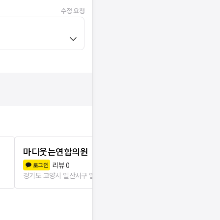
수정 요청
마디웃는연합의원
일산척정형
9.3
리뷰
0
로그인
경기도 고양시 일
경기도 고양시 일산서구 일산2동
651m