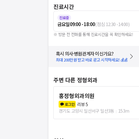
진료시간
진료중
금요일
09:00 - 18:00
(
점심
12:30
-
14:00
)
※ 방문 전 전화를 통해 진료시간을 꼭 확인하세요!
혹시 의사·병원관계자 이신가요?
최대 200만원 받고 바로 광고 시작하세요! 💰💰
주변 다른 정형외과
홍정형외과의원
리뷰
5
로그인
경기도 고양시 일산서구 일산3동
153m