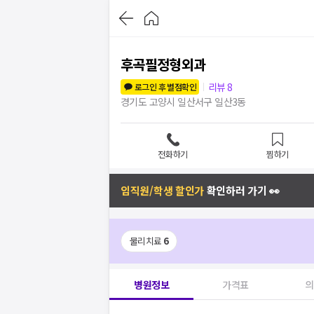
후곡필정형외과
리뷰
8
로그인 후 별점확인
경기도 고양시 일산서구 일산3동
전화하기
찜하기
임직원/학생 할인가
확인하러 가기 👀
물리치료
6
병원정보
가격표
의