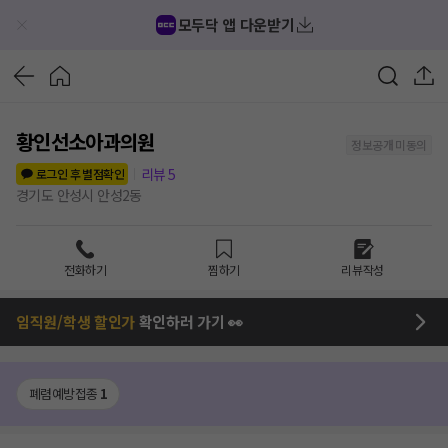
모두닥 앱 다운받기
황인선소아과의원
정보공개 미동의
리뷰
5
로그인 후 별점확인
경기도 안성시 안성2동
전화하기
찜하기
리뷰작성
임직원/학생 할인가
확인하러 가기 👀
폐렴예방접종
1