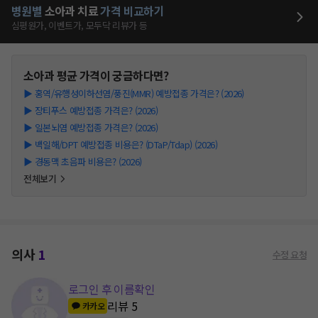
병원별
소아과
치료
가격 비교하기
심평원가, 이벤트가, 모두닥 리뷰가 등
소아과
평균 가격이 궁금하다면?
▶
홍역/유행성이하선염/풍진(MMR) 예방접종 가격은? (2026)
▶
장티푸스 예방접종 가격은? (2026)
▶
일본뇌염 예방접종 가격은? (2026)
▶
백일해/DPT 예방접종 비용은? (DTaP/Tdap) (2026)
▶
경동맥 초음파 비용은? (2026)
전체보기
의사
1
수정 요청
로그인 후 이름확인
리뷰
5
카카오