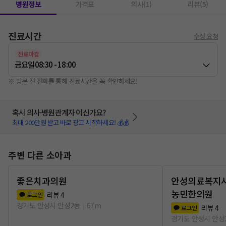
병원정보
가격표
의사(1)
리뷰(5)
진료시간
수정 요청
진료마감
금요일
08:30 - 18:00
※ 방문 전 전화를 통해 진료시간을 꼭 확인하세요!
혹시 의사·병원관계자 이신가요?
최대 200만원 받고 바로 광고 시작하세요! 💰💰
주변 다른 소아과
좋은치과의원
안성의료복지
농민한의원
리뷰
4
로그인
경기도 안성시 안성2동
67m
리뷰
4
로그인
경기도 안성시 안성