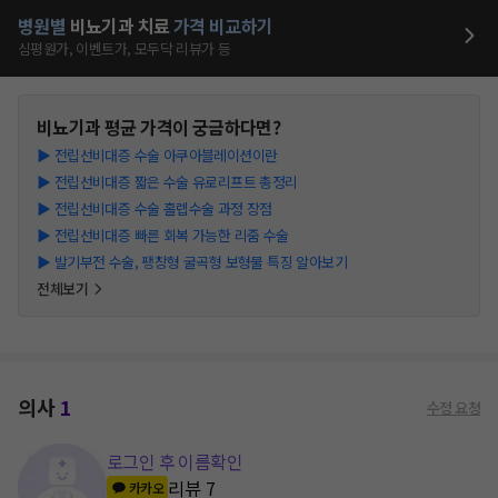
병원별
비뇨기과
치료
가격 비교하기
심평원가, 이벤트가, 모두닥 리뷰가 등
비뇨기과
평균 가격이 궁금하다면?
▶
전립선비대증 수술 아쿠아블레이션이란
▶
전립선비대증 짧은 수술 유로리프트 총정리
▶
전립선비대증 수술 홀렙수술 과정 장점
▶
전립선비대증 빠른 회복 가능한 리줌 수술
▶
발기부전 수술, 팽창형 굴곡형 보형물 특징 알아보기
전체보기
의사
1
수정 요청
로그인 후 이름확인
리뷰
7
카카오