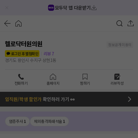
모두닥 앱 다운받기
헬로닥터원의원
정보공개 미동의
리뷰
7
로그인 후 별점확인
경기도 용인시 수지구 상현1동
전화하기
홈페이지
찜하기
리뷰작성
임직원/학생 할인가
확인하러 가기 👀
염증주사
1
체외충격파쇄석술
1