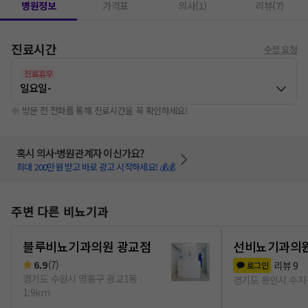
병원정보
가격표
의사(1)
리뷰(7)
진료시간
수정 요청
진료휴무
일요일
-
※ 방문 전 전화를 통해 진료시간을 꼭 확인하세요!
혹시 의사·병원관계자 이신가요?
최대 200만원 받고 바로 광고 시작하세요! 💰💰
주변 다른 비뇨기과
블루비뇨기과의원 광교점
선비뇨기과의
6.9
(
7
)
리뷰
9
로그인
경기도 수원시 영통구 광교1동
경기도 용인시 수지
1.9km