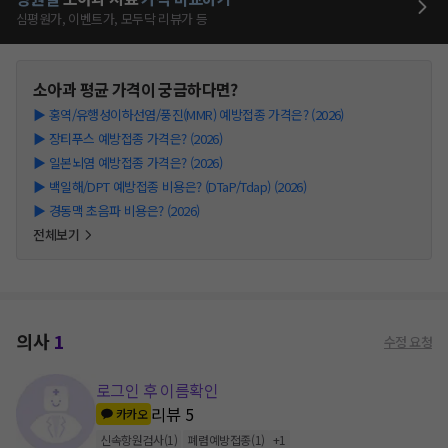
심평원가, 이벤트가, 모두닥 리뷰가 등
소아과
평균 가격이 궁금하다면?
▶
홍역/유행성이하선염/풍진(MMR) 예방접종 가격은? (2026)
▶
장티푸스 예방접종 가격은? (2026)
▶
일본뇌염 예방접종 가격은? (2026)
▶
백일해/DPT 예방접종 비용은? (DTaP/Tdap) (2026)
▶
경동맥 초음파 비용은? (2026)
전체보기
의사
1
수정 요청
로그인 후 이름확인
리뷰
5
카카오
신속항원검사
(
1
)
폐렴예방접종
(
1
)
+
1