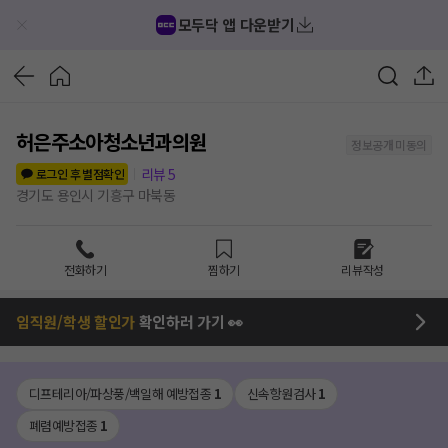
모두닥 앱 다운받기
허은주소아청소년과의원
정보공개 미동의
리뷰
5
로그인 후 별점확인
경기도 용인시 기흥구 마북동
전화하기
찜하기
리뷰작성
임직원/학생 할인가
확인하러 가기 👀
디프테리아/파상풍/백일해 예방접종
1
신속항원검사
1
폐렴예방접종
1