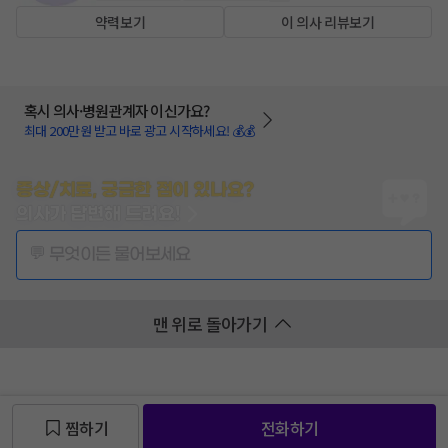
약력보기
이 의사 리뷰보기
혹시 의사·병원관계자 이신가요?
최대 200만원 받고 바로 광고 시작하세요! 💰💰
증상/치료, 궁금한 점이 있나요?
의사가 답변해 드려요!
💬 무엇이든 물어보세요
맨 위로 돌아가기
찜하기
전화하기
찜 목록보기
찜 목록보기