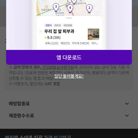
혹시 잘못된 병원정보가 있나요?
모두닥 팀에 알려주세요!
가격표
비급여/급여 진료란?
※
비급여 항목의 경우,
추가비용 등으로 실제 가격과 상이할 수 있으니, 정확
앱 다운로드
한 가격은 해당 의료기관에 직접 문의해주세요.
※
급여 항목의 경우,
건강보험심사평가원
에 고지되어 있는 급여 진료 기준 가
격입니다. (진료와 연관된 복합적인 비용이 추가되어, 병원마다 금액이 다르게
일단 둘러볼게요!
산정될 수 있는 점 참고 바랍니다.)
※ 이벤트가, 할인가는
VAT 포함
예방접종료
제증명수수료
병원별
소아과
치료
가격 비교하기