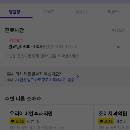
병원정보
가격표
의사(1)
리뷰(5)
진료시간
수정 요청
점심휴무
월요일
09:00 - 18:30
(
점심
13:00
-
14:00
)
※ 방문 전 전화를 통해 진료시간을 꼭 확인하세요!
혹시 의사·병원관계자 이신가요?
최대 200만원 받고 바로 광고 시작하세요! 💰💰
주변 다른 소아과
우리이비인후과의원
조이치과의원
리뷰
15
리뷰
7
로그인
로그인
경기도 용인시 기흥구 마북동
0m
경기도 용인시 기흥