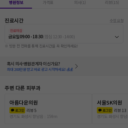
병원정보
가격표
의사(1)
리뷰(15)
진료시간
수정 요청
진료마감
금요일
09:00 - 18:30
(
점심
12:30
-
14:00
)
※ 방문 전 전화를 통해 진료시간을 꼭 확인하세요!
혹시 의사·병원관계자 이신가요?
최대 200만원 받고 바로 광고 시작하세요! 💰💰
주변 다른 피부과
아름다운의원
서울SK의원
리뷰
5
리뷰
13
로그인
로그인
경기도 화성시 향남읍
159m
경기도 화성시 향남