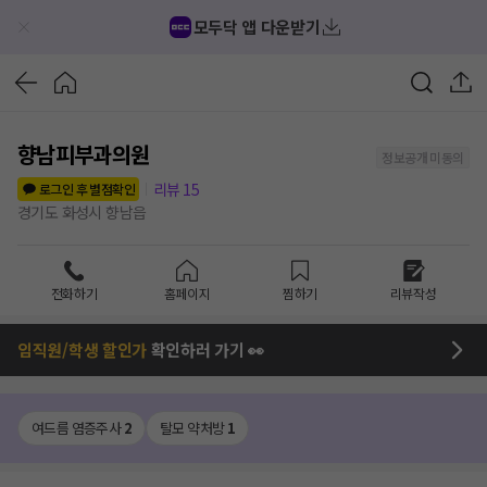
모두닥 앱 다운받기
향남피부과의원
정보공개 미동의
리뷰
15
로그인 후 별점확인
경기도 화성시 향남읍
전화하기
홈페이지
찜하기
리뷰작성
임직원/학생 할인가
확인하러 가기 👀
여드름 염증주사
2
탈모 약처방
1