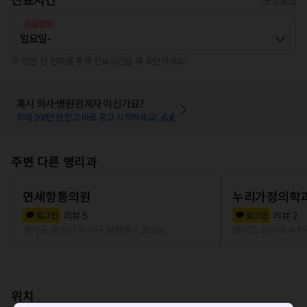
진료휴무
일요일
-
※ 방문 전 전화를 통해 진료시간을 꼭 확인하세요!
혹시 의사·병원관계자 이신가요?
최대 200만원 받고 바로 광고 시작하세요! 💰💰
주변 다른 병리과
연세항통의원
누리가정의학
리뷰
5
리뷰
2
로그인
로그인
경기도 용인시 수지구 상현동
203m
경기도 용인시 수지
위치