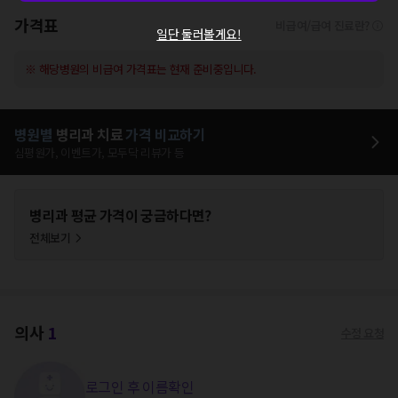
가격표
비급여/급여 진료란?
일단 둘러볼게요!
※ 해당병원의 비급여 가격표는 현재 준비중입니다.
병원별
병리과
치료
가격 비교하기
심평원가, 이벤트가, 모두닥 리뷰가 등
병리과
평균 가격이 궁금하다면?
전체보기
의사
1
수정 요청
로그인 후 이름확인