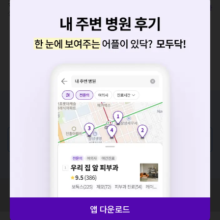
경기 용인시 수지구 포은대로 91-5
복사
상현역 400m
요청하신 작업을 처리하지 못했습니다.
증상/치료, 궁금한 점이 있나요?
네트워크 또는 서버의 일시적인 오류로, 잠시 후 다시 시도해주
의사가 직접 답해드려요!
세요. 지속적으로 문제가 발생할 경우 모두닥 채널톡으로 문의
해주세요.
💬 무엇이든 물어보세요
확인
혹은, 의료상담 서비스에 다양한 게시글 보러가기
혹시 잘못된 병원정보가 있나요?
모두닥 팀에 알려주세요!
앱 다운로드