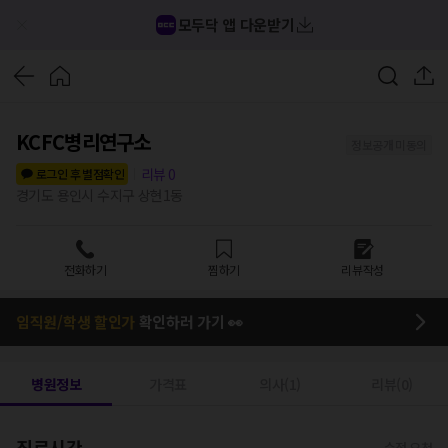
모두닥 앱 다운받기
KCFC병리연구소
정보공개 미동의
리뷰
0
로그인 후 별점확인
경기도 용인시 수지구 상현1동
전화하기
찜하기
리뷰작성
임직원/학생 할인가
확인하러 가기 👀
병원정보
가격표
의사(1)
리뷰(0)
진료시간
수정 요청