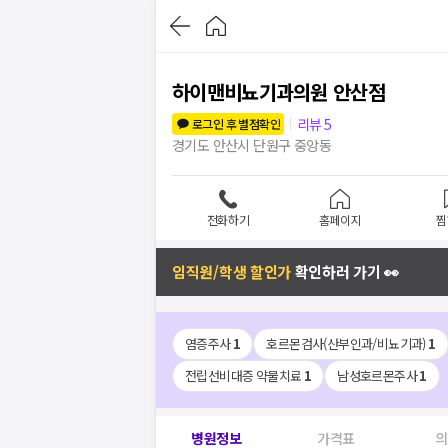
하이맨비뇨기과의원 안산점
리뷰
5
로그인 후 별점확인
경기도 안산시 단원구 중앙동
전화하기
홈페이지
찜
임직원/학생 할인가
확인하러 가기 👀
염증주사
1
호르몬검사(산부인과/비뇨기과)
1
전립선비대증 약물치료
1
남성호르몬주사
1
병원정보
가격표
의