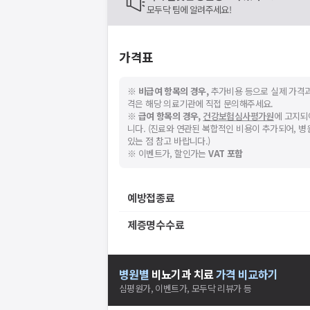
모두닥 팀에 알려주세요!
가격표
※
비급여 항목의 경우,
추가비용 등으로 실제 가격과
격은 해당 의료기관에 직접 문의해주세요.
※
급여 항목의 경우,
건강보험심사평가원
에 고지되
니다. (진료와 연관된 복합적인 비용이 추가되어, 
있는 점 참고 바랍니다.)
※ 이벤트가, 할인가는
VAT 포함
예방접종료
제증명수수료
병원별
비뇨기과
치료
가격 비교하기
심평원가, 이벤트가, 모두닥 리뷰가 등