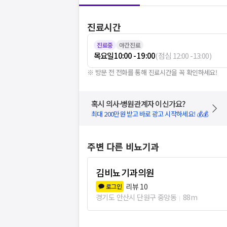
진료시간
진료중
야간진료
목요일
10:00 - 19:00
(
점심
12:00
-
13:00
)
※ 방문 전 전화를 통해 진료시간을 꼭 확인하세요!
혹시 의사·병원관계자 이신가요?
최대 200만원 받고 바로 광고 시작하세요! 💰💰
주변 다른 비뇨기과
김비뇨기과의원
리뷰
10
로그인
경기도 안산시 단원구 중앙동
88m