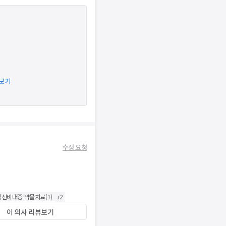
아보기
수정 요청
립선비대증 약물치료
(
1
)
+
2
이 의사 리뷰보기