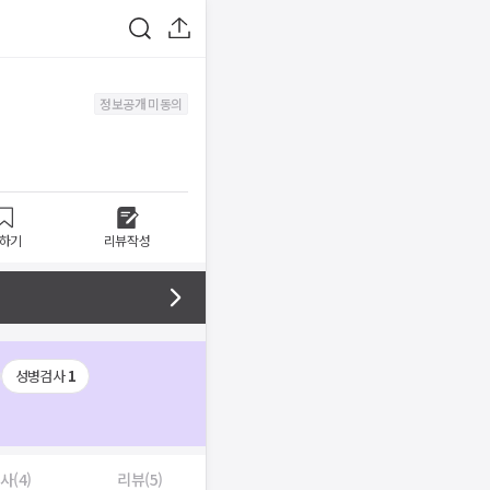
정보공개 미동의
하기
리뷰작성
성병검사
1
사(4)
리뷰(5)