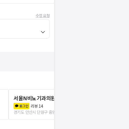
수정 요청
서울N비뇨기과의원 안산점
유로진비뇨기
리뷰
14
리뷰
0
로그인
로그인
경기도 안산시 단원구 중앙동
107m
경기도 안산시 