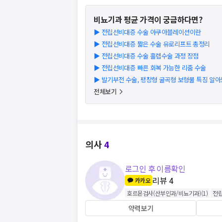
비뇨기과
평균 가격이 궁금하다면?
▶
전립선비대증 수술 아쿠아블레이션이란
▶
전립선비대증 짧은 수술 유로리프트 총정리
▶
전립선비대증 수술 홀렙수술 과정 장점
▶
전립선비대증 빠른 회복 가능한 리줌 수술
▶
발기부전 수술, 팽창형 굴곡형 보형물 특징 알
전체보기
의사
4
로그인 후 이름확인
리뷰
4
카카오
호르몬검사(산부인과/비뇨기과)
(
1
)
전
약력보기