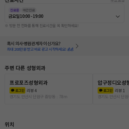
진료중
야간진료
금요일
10:00 - 19:00
※ 방문 전 전화를 통해 진료시간을 꼭 확인하세요!
혹시 의사·병원관계자 이신가요?
최대 200만원 받고 바로 광고 시작하세요! 💰💰
주변 다른 성형외과
프로포즈성형외과
압구정디오성
리뷰
4
리뷰
1
로그인
로그인
경기도 안산시 단원구 중앙동
78m
경기도 안산시 단원
위치