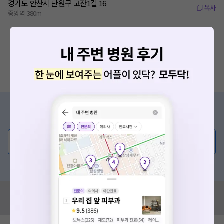
경기도 안산시 단원구 고잔1길 16
복사
중앙역 380m
증상/치료, 궁금한 점이 있나요?
의사가 직접 답해드려요!
요청하신 작업을 처리하지 못했습니다.
💬 무엇이든 물어보세요
네트워크 또는 서버의 일시적인 오류로, 잠시 후 다시 시도해주
세요. 지속적으로 문제가 발생할 경우 모두닥 채널톡으로 문의
혹은, 의료상담 서비스에 다양한 게시글 보러가기
해주세요.
확인
혹시 잘못된 병원정보가 있나요?
모두닥 팀에 알려주세요!