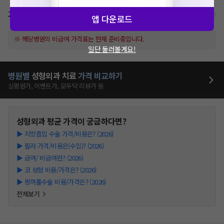
가격표
비급여/급여 진료란?
앱 다운로드
※ 해당병원의 비급여 가격표는 현재 준비중입니다.
일단 둘러볼게요!
병원별
성형외과
치료
가격 비교하기
심평원가, 이벤트가, 모두닥 리뷰가 등
성형외과
평균 가격이 궁금하다면?
▶
지방흡입 수술 가격/비용은? (2026)
▶
필러 가격/비용은(수입)? (2026)
▶
급여/ 비급여란? (2026)
▶
코 성형 비용/가격은? (2026)
▶
쌍꺼풀수술 비용/가격은? (2026)
전체보기