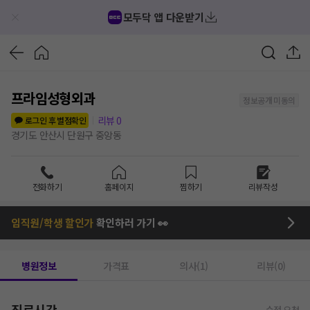
모두닥 앱 다운받기
프라임성형외과
정보공개 미동의
리뷰
0
로그인 후 별점확인
경기도 안산시 단원구 중앙동
전화하기
홈페이지
찜하기
리뷰작성
임직원/학생 할인가
확인하러 가기 👀
병원정보
가격표
의사(1)
리뷰(0)
진료시간
수정 요청