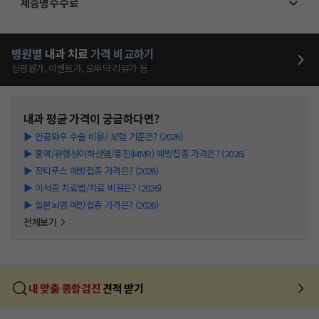
제증명수수료
병원별
내과
치료
가격 비교하기
심평원가, 이벤트가, 모두닥 리뷰가 등
내과
평균 가격이 궁금하다면?
▶
인공와우 수술 비용/ 보험 기준은? (2026)
▶
홍역/유행성이하선염/풍진(MMR) 예방접종 가격은? (2026)
▶
장티푸스 예방접종 가격은? (2026)
▶
이석증 치료법/치료 비용은? (2026)
▶
일본뇌염 예방접종 가격은? (2026)
전체보기
내 맞춤 종합검진
견적 받기