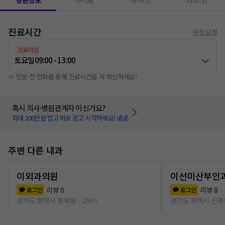
병원정보
가격표
의사(1)
리뷰(1)
진료시간
수정 요청
진료마감
토요일
09:00 - 13:00
※ 방문 전 전화를 통해 진료시간을 꼭 확인하세요!
혹시 의사·병원관계자 이신가요?
최대 200만원 받고 바로 광고 시작하세요! 💰💰
주변 다른 내과
이외과의원
이선미산부인
리뷰
0
리뷰
8
로그인
로그인
경기도 평택시 통복동
29m
경기도 평택시 신평