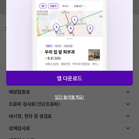
혹시 잘못된 병원정보가 있나요?
모두닥 팀에 알려주세요!
가격표
비급여/급여 진료란?
※
비급여 항목의 경우,
추가비용 등으로 실제 가격과 상이할 수 있으니, 정확
한 가격은 해당 의료기관에 직접 문의해주세요.
※
급여 항목의 경우,
건강보험심사평가원
에 고지되어 있는 급여 진료 기준 가
격입니다. (진료와 연관된 복합적인 비용이 추가되어, 병원마다 금액이 다르게
산정될 수 있는 점 참고 바랍니다.)
※ 이벤트가, 할인가는
VAT 포함
앱 다운로드
예방접종료
일단 둘러볼게요!
초음파 검사료(진단초음파)
내시경, 천자 및 생검료
검체검사료