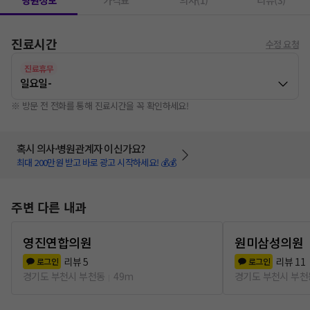
병원정보
가격표
의사(1)
리뷰(3)
진료시간
수정 요청
진료휴무
일요일
-
※ 방문 전 전화를 통해 진료시간을 꼭 확인하세요!
혹시 의사·병원관계자 이신가요?
최대 200만원 받고 바로 광고 시작하세요! 💰💰
주변 다른 내과
영진연합의원
원미삼성의원
리뷰
5
리뷰
11
로그인
로그인
경기도 부천시 부천동
49m
경기도 부천시 부천