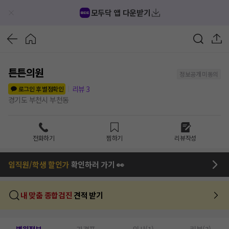
모두닥 앱 다운받기
튼튼의원
정보공개 미동의
리뷰
3
로그인 후 별점확인
경기도 부천시 부천동
전화하기
찜하기
리뷰작성
임직원/학생 할인가
확인하러 가기 👀
내 맞춤 종합검진
견적 받기