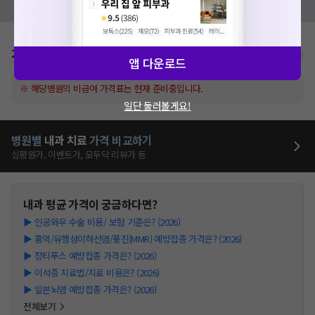
모두닥 팀에 알려주세요!
가격표
비급여/급여 진료란?
앱 다운로드
※ 해당병원의 비급여 가격표는 현재 준비중입니다.
일단 둘러볼게요!
병원별
내과
치료
가격 비교하기
심평원가, 이벤트가, 모두닥 리뷰가 등
내과
평균 가격이 궁금하다면?
▶
인공와우 수술 비용/ 보험 기준은? (2026)
▶
홍역/유행성이하선염/풍진(MMR) 예방접종 가격은? (2026)
▶
장티푸스 예방접종 가격은? (2026)
▶
이석증 치료법/치료 비용은? (2026)
▶
일본뇌염 예방접종 가격은? (2026)
전체보기