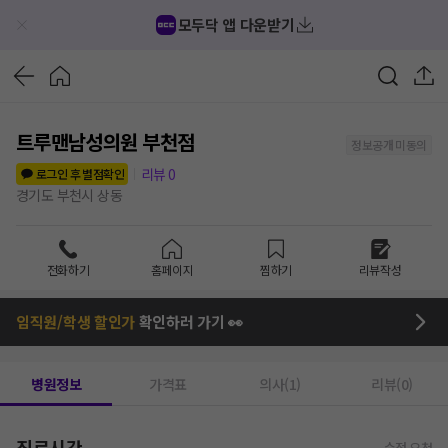
모두닥 앱 다운받기
트루맨남성의원 부천점
정보공개 미동의
리뷰
0
로그인 후 별점확인
경기도 부천시 상동
전화하기
홈페이지
찜하기
리뷰작성
임직원/학생 할인가
확인하러 가기 👀
병원정보
가격표
의사(1)
리뷰(0)
진료시간
수정 요청