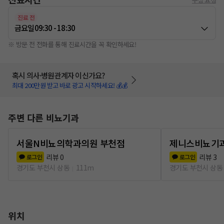
진료 전
금요일
09:30 - 18:30
※ 방문 전 전화를 통해 진료시간을 꼭 확인하세요!
혹시 의사·병원관계자 이신가요?
최대 200만원 받고 바로 광고 시작하세요! 💰💰
주변 다른 비뇨기과
서울N비뇨의학과의원 부천점
제니스비뇨기
리뷰
0
리뷰
3
로그인
로그인
경기도 부천시 상동
111m
경기도 부천시 상동
위치