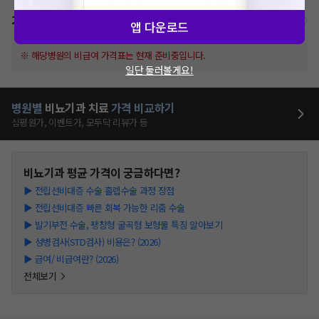
가격표
비급여/급여 진료란?
앱 다운로드
※ 해당병원의 비급여 가격표는 현재 준비중입니다.
일단 둘러볼게요!
병원별
비뇨기과
치료
가격 비교하기
심평원가, 이벤트가, 모두닥 리뷰가 등
비뇨기과
평균 가격이 궁금하다면?
▶
전립선비대증 수술 홀렙수술 과정 장점
▶
전립선비대증 빠른 회복 가능한 리줌 수술
▶
발기부전 수술, 팽창형 굴곡형 보형물 특징 알아보기
▶
성병검사(STD검사) 비용은? (2026)
▶
급여/ 비급여란? (2026)
전체보기