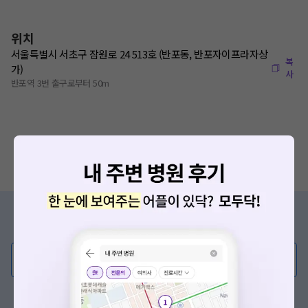
위치
서울특별시 서초구 잠원로 24 513호 (반포동, 반포자이프라자상
복
가)
사
반포역 3번 출구로부터 50m
증상/치료, 궁금한 점이 있나요?
의사가 직접 답해드려요!
💬 무엇이든 물어보세요
혹은, 의료상담 서비스에 다양한 게시글 보러가기