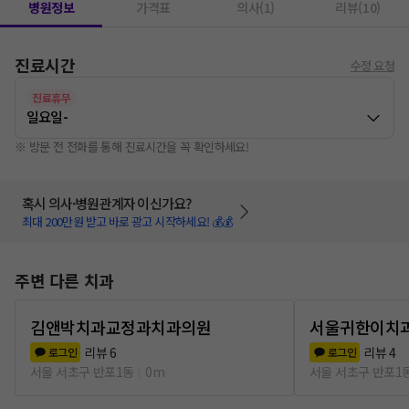
병원정보
가격표
의사(1)
리뷰(10)
진료시간
수정 요청
진료휴무
일요일
-
※ 방문 전 전화를 통해 진료시간을 꼭 확인하세요!
혹시 의사·병원관계자 이신가요?
최대 200만원 받고 바로 광고 시작하세요! 💰💰
주변 다른 치과
김앤박치과교정과치과의원
서울귀한이치
리뷰
6
리뷰
4
로그인
로그인
서울 서초구 반포1동
0m
서울 서초구 반포1