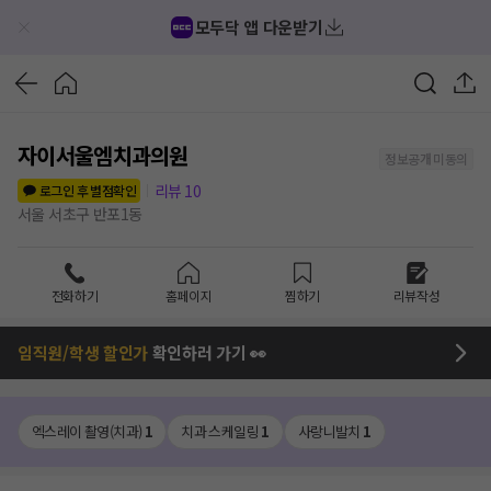
모두닥 앱 다운받기
자이서울엠치과의원
정보공개 미동의
리뷰
10
로그인 후 별점확인
서울 서초구 반포1동
전화하기
홈페이지
찜하기
리뷰작성
임직원/학생 할인가
확인하러 가기 👀
엑스레이 촬영(치과)
1
치과 스케일링
1
사랑니발치
1