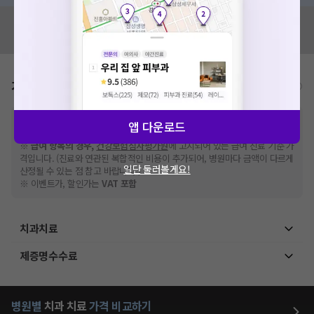
혹시 잘못된 병원정보가 있나요?
모두닥 팀에 알려주세요!
가격표
비급여/급여 진료란?
※
비급여 항목의 경우,
추가비용 등으로 실제 가격과 상이할 수 있으니, 정확
앱 다운로드
한 가격은 해당 의료기관에 직접 문의해주세요.
※
급여 항목의 경우,
건강보험심사평가원
에 고지되어 있는 급여 진료 기준 가
격입니다. (진료와 연관된 복합적인 비용이 추가되어, 병원마다 금액이 다르게
일단 둘러볼게요!
산정될 수 있는 점 참고 바랍니다.)
※ 이벤트가, 할인가는
VAT 포함
치과치료
제증명수수료
병원별
치과
치료
가격 비교하기