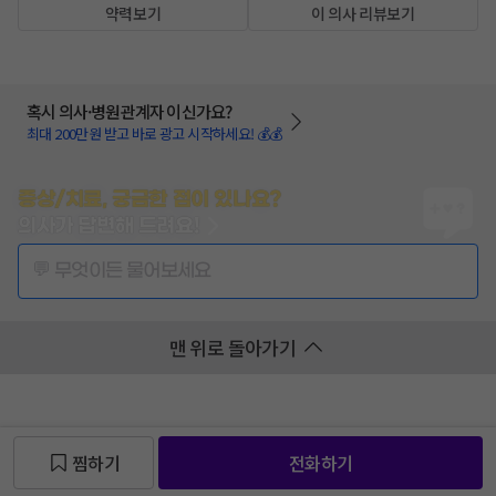
약력보기
이 의사 리뷰보기
혹시 의사·병원관계자 이신가요?
최대 200만원 받고 바로 광고 시작하세요! 💰💰
증상/치료, 궁금한 점이 있나요?
의사가 답변해 드려요!
💬 무엇이든 물어보세요
맨 위로 돌아가기
찜하기
전화하기
찜 목록보기
찜 목록보기