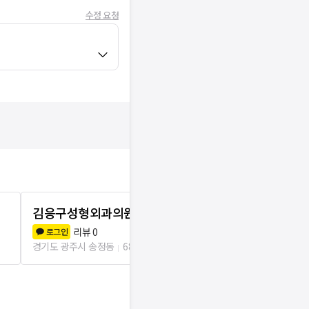
수정 요청
김응구성형외과의원
서울하나의
리뷰
0
리뷰
1
로그인
로그인
경기도 광주시 송정동
683m
경기도 광주시 