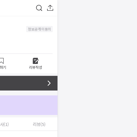
정보공개 미동의
하기
리뷰작성
사(1)
리뷰(5)