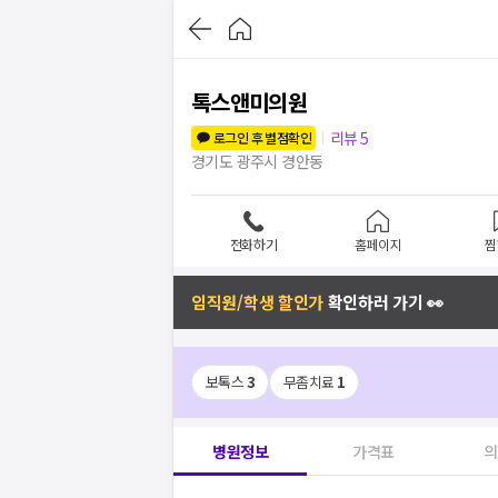
톡스앤미의원
리뷰
5
로그인 후 별점확인
경기도 광주시 경안동
전화하기
홈페이지
찜
임직원/학생 할인가
확인하러 가기 👀
보톡스
3
무좀치료
1
병원정보
가격표
의