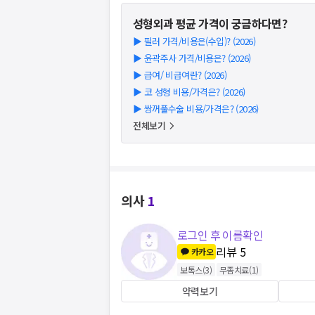
성형외과
평균 가격이 궁금하다면?
▶
필러 가격/비용은(수입)? (2026)
▶
윤곽주사 가격/비용은? (2026)
▶
급여/ 비급여란? (2026)
▶
코 성형 비용/가격은? (2026)
▶
쌍꺼풀수술 비용/가격은? (2026)
전체보기
의사
1
로그인 후 이름확인
리뷰
5
카카오
보톡스
(
3
)
무좀치료
(
1
)
약력보기