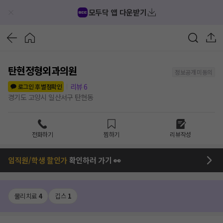
모두닥 앱 다운받기
탄현정형외과의원
정보공개 미동의
리뷰
6
로그인 후 별점확인
경기도 고양시 일산서구 탄현동
전화하기
찜하기
리뷰작성
임직원/학생 할인가
확인하러 가기 👀
물리치료
4
깁스
1