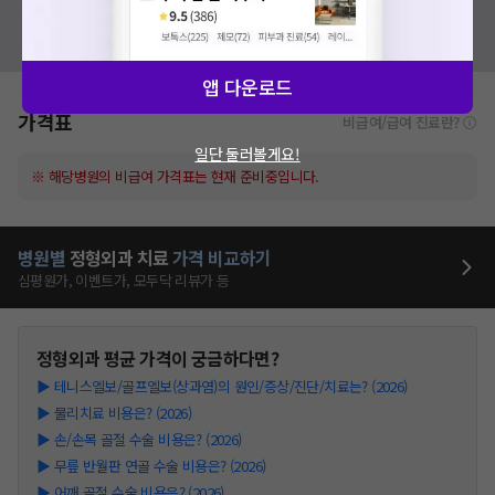
혹시 잘못된 병원정보가 있나요?
모두닥 팀에 알려주세요!
앱 다운로드
가격표
비급여/급여 진료란?
일단 둘러볼게요!
※ 해당병원의 비급여 가격표는 현재 준비중입니다.
병원별
정형외과
치료
가격 비교하기
심평원가, 이벤트가, 모두닥 리뷰가 등
정형외과
평균 가격이 궁금하다면?
▶
테니스엘보/골프엘보(상과염)의 원인/증상/진단/치료는? (2026)
▶
물리치료 비용은? (2026)
▶
손/손목 골절 수술 비용은? (2026)
▶
무릎 반월판 연골 수술 비용은? (2026)
▶
어깨 골절 수술 비용은? (2026)