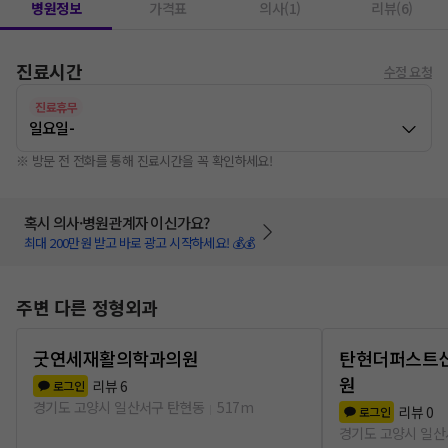
병원정보
가격표
의사(1)
리뷰(6)
진료시간
수정 요청
진료휴무
일요일
-
※ 방문 전 전화를 통해 진료시간을 꼭 확인하세요!
혹시 의사·병원관계자 이신가요?
최대 200만원 받고 바로 광고 시작하세요! 💰💰
주변 다른 정형외과
굿연세재활의학과의원
탄현더퍼스트
원
리뷰
6
로그인
경기도 고양시 일산서구 탄현동
517m
리뷰
0
로그인
경기도 고양시 일산