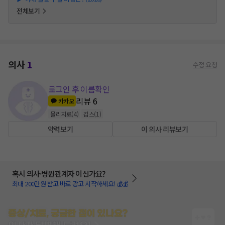
전체보기
의사
1
수정 요청
로그인 후 이름확인
리뷰
6
카카오
물리치료
(
4
)
깁스
(
1
)
약력보기
이 의사 리뷰보기
혹시 의사·병원관계자 이신가요?
최대 200만원 받고 바로 광고 시작하세요! 💰💰
증상/치료, 궁금한 점이 있나요?