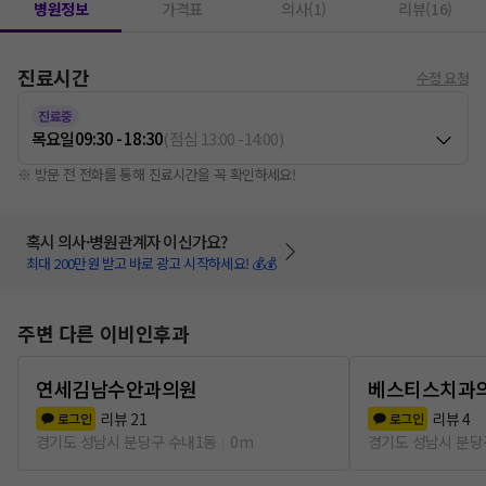
병원정보
가격표
의사(1)
리뷰(16)
진료시간
수정 요청
진료중
목요일
09:30 - 18:30
(
점심
13:00
-
14:00
)
※ 방문 전 전화를 통해 진료시간을 꼭 확인하세요!
혹시 의사·병원관계자 이신가요?
최대 200만원 받고 바로 광고 시작하세요! 💰💰
주변 다른 이비인후과
연세김남수안과의원
베스티스치과
리뷰
21
리뷰
4
로그인
로그인
경기도 성남시 분당구 수내1동
0m
경기도 성남시 분당