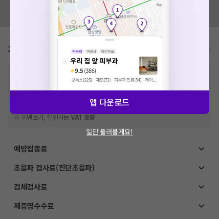
혹시 잘못된 병원정보가 있나요?
모두닥 팀에 알려주세요!
가격표
비급여/급여 진료란?
※
비급여 항목의 경우,
추가비용 등으로 실제 가격과 상이할 수 있으니, 정확
한 가격은 해당 의료기관에 직접 문의해주세요.
※
급여 항목의 경우,
건강보험심사평가원
에 고지되어 있는 급여 진료 기준 가
격입니다. (진료와 연관된 복합적인 비용이 추가되어, 병원마다 금액이 다르게
앱 다운로드
산정될 수 있는 점 참고 바랍니다.)
※ 이벤트가, 할인가는
VAT 포함
일단 둘러볼게요!
예방접종료
초음파 검사료(진단초음파)
검체검사료
제증명수수료