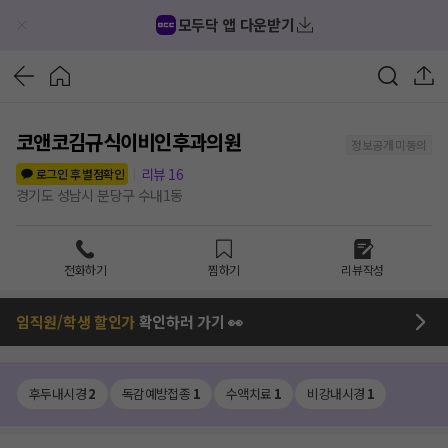
모두닥 앱 다운받기
코앤코김규식이비인후과의원
정보공개 미동의
리뷰
16
로그인 후 별점확인
경기도 성남시 분당구 수내1동
전화하기
찜하기
리뷰작성
임직원/학생 할인가
확인하러 가기 👀
후두내시경
2
독감예방접종
1
수액치료
1
비강내시경
1