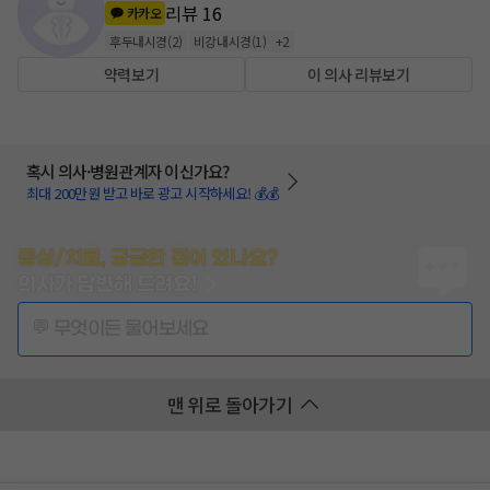
리뷰
16
카카오
후두내시경
(
2
)
비강내시경
(
1
)
+
2
약력보기
이 의사 리뷰보기
혹시 의사·병원관계자 이신가요?
최대 200만원 받고 바로 광고 시작하세요! 💰💰
증상/치료, 궁금한 점이 있나요?
의사가 답변해 드려요!
💬 무엇이든 물어보세요
맨 위로 돌아가기