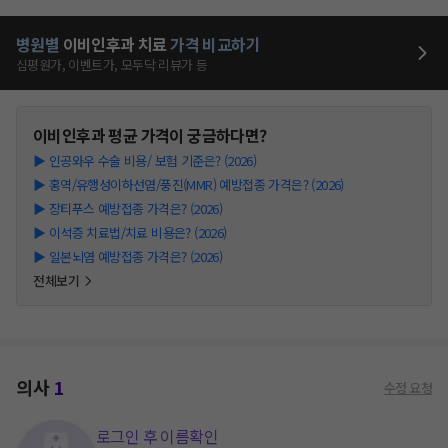
병원별
이비인후과
치료
가격 비교하기
심평원가, 이벤트가, 모두닥 리뷰가 등
이비인후과
평균 가격이 궁금하다면?
▶
인공와우 수술 비용/ 보험 기준은? (2026)
▶
홍역/유행성이하선염/풍진(MMR) 예방접종 가격은? (2026)
▶
장티푸스 예방접종 가격은? (2026)
▶
이석증 치료법/치료 비용은? (2026)
▶
일본뇌염 예방접종 가격은? (2026)
전체보기
의사
1
수정 요청
로그인 후 이름확인