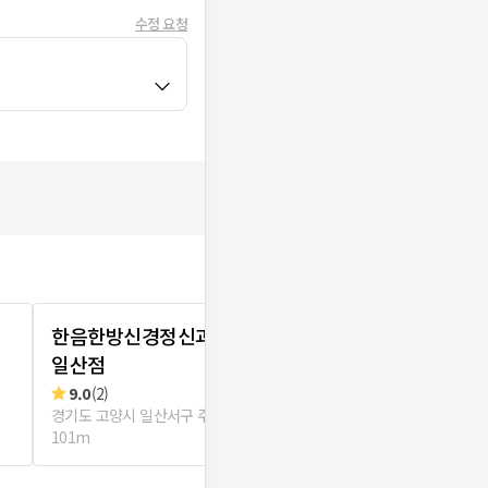
수정 요청
한음한방신경정신과한의원
마음과마음
일산점
리뷰
4
로그인
경기도 고양시 일
9.0
(
2
)
경기도 고양시 일산서구 주엽1동
101m