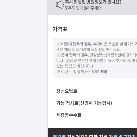
혹시 잘못된 병원정보가 있나요?
모두닥 팀에 알려주세요!
가격표
※
비급여 항목의 경우,
추가비용 등으로 실제 가격과
격은 해당 의료기관에 직접 문의해주세요.
※
급여 항목의 경우,
건강보험심사평가원
에 고지되
니다. (진료와 연관된 복합적인 비용이 추가되어, 
있는 점 참고 바랍니다.)
※ 이벤트가, 할인가는
VAT 포함
정신요법료
기능 검사료(신경계 기능검사)
제증명수수료
병원별
정신건강의학과
치료
가격 비교하기