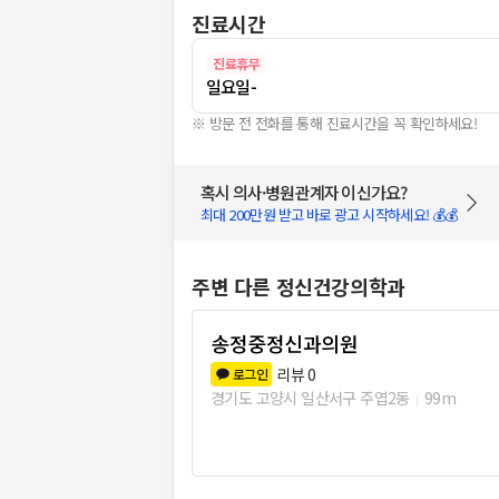
진료시간
진료휴무
일요일
-
※ 방문 전 전화를 통해 진료시간을 꼭 확인하세요!
혹시 의사·병원관계자 이신가요?
최대 200만원 받고 바로 광고 시작하세요! 💰💰
주변 다른 정신건강의학과
송정중정신과의원
리뷰
0
로그인
경기도 고양시 일산서구 주엽2동
99m