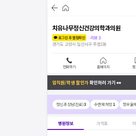
치유나무정신건강의학과의원
리뷰
3
로그인 후 별점확인
경기도 고양시 일산서구 주엽1동
전화하기
홈페이지
찜
임직원/학생 할인가
확인하러 가기 👀
정신과 상담(진료)
3
수면제 처방
1
항우울제 
병원정보
가격표
의