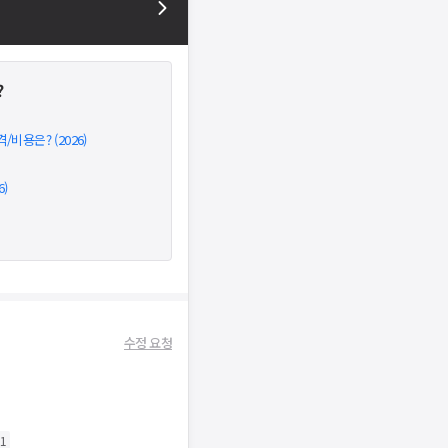
?
비용은? (2026)
)
수정 요청
1