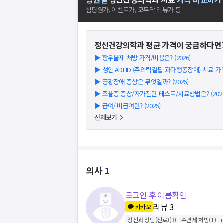
심평원가, 이벤트가, 모두닥 리뷰가 등
정신건강의학과
평균 가격이 궁금하다면
▶
항우울제 처방 가격/비용은? (2026)
▶
성인 ADHD (주의력결핍 과다행동장애) 치료 가격/
▶
공황장애 증상은 무엇일까? (2026)
▶
조울증 증상/자가진단 테스트/치료방법은? (2026
▶
급여/ 비급여란? (2026)
전체보기
의사
1
로그인 후 이름확인
리뷰
3
카카오
정신과 상담(진료)
(
3
)
수면제 처방
(
1
)
+