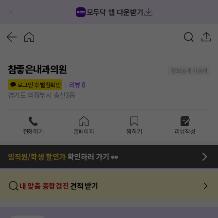
모두닥 앱 다운받기
참좋은내과의원
정보공개 미동의
리뷰
8
로그인 후 별점확인
경기도 의정부시 송산3동
전화하기
홈페이지
찜하기
리뷰작성
임직원/학생 할인가
확인하러 가기 👀
내 맞춤 종합검진
견적 받기