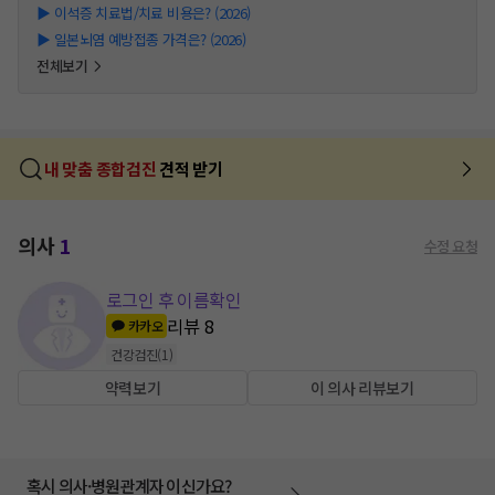
▶
이석증 치료법/치료 비용은? (2026)
▶
일본뇌염 예방접종 가격은? (2026)
전체보기
내 맞춤 종합검진
견적 받기
의사
1
수정 요청
로그인 후 이름확인
리뷰
8
카카오
건강검진
(
1
)
약력보기
이 의사 리뷰보기
혹시 의사·병원관계자 이신가요?