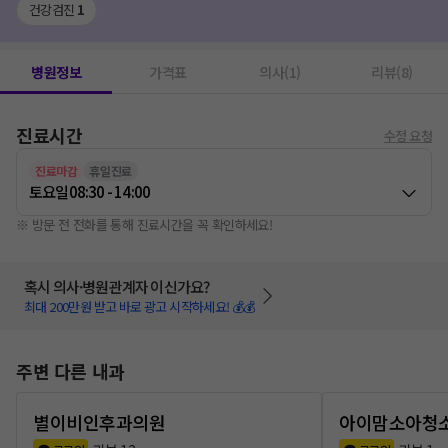
건강검진
1
병원정보
가격표
의사(1)
리뷰(8)
진료시간
수정 요청
진료마감
휴일진료
토요일
08:30 - 14:00
※ 방문 전 전화를 통해 진료시간을 꼭 확인하세요!
혹시 의사·병원관계자 이신가요?
최대 200만원 받고 바로 광고 시작하세요! 💰💰
주변 다른 내과
별이비인후과의원
아이맘소아청