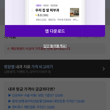
혹시 잘못된 병원정보가 있나요?
모두닥 팀에 알려주세요!
앱 다운로드
가격표
비급여/급여 진료란?
일단 둘러볼게요!
※ 해당병원의 비급여 가격표는 현재 준비중입니다.
병원별
내과
치료
가격 비교하기
심평원가, 이벤트가, 모두닥 리뷰가 등
내과
평균 가격이 궁금하다면?
▶
인공와우 수술 비용/ 보험 기준은? (2026)
▶
홍역/유행성이하선염/풍진(MMR) 예방접종 가격은? (2026)
▶
장티푸스 예방접종 가격은? (2026)