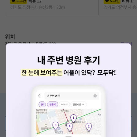
리뷰
12
리뷰
1
로그인
로그인
경기도 의정부시 송산3동
22m
경기도 의정부시 송
위치
경기도 의정부시 민락로 388
복사
증상/치료, 궁금한 점이 있나요?
의사가 직접 답해드려요!
💬 무엇이든 물어보세요
혹은, 의료상담 서비스에 다양한 게시글 보러가기