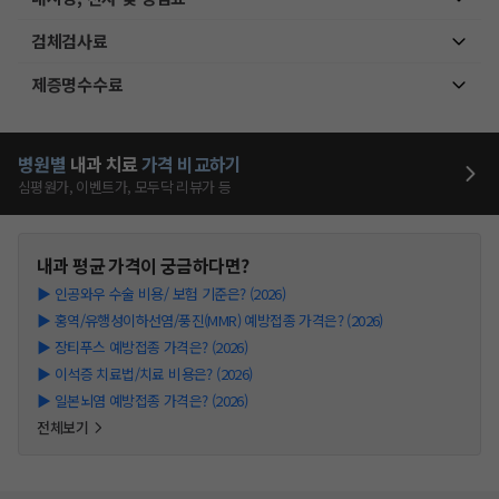
검체검사료
제증명수수료
병원별
내과
치료
가격 비교하기
심평원가, 이벤트가, 모두닥 리뷰가 등
내과
평균 가격이 궁금하다면?
▶
인공와우 수술 비용/ 보험 기준은? (2026)
▶
홍역/유행성이하선염/풍진(MMR) 예방접종 가격은? (2026)
▶
장티푸스 예방접종 가격은? (2026)
▶
이석증 치료법/치료 비용은? (2026)
▶
일본뇌염 예방접종 가격은? (2026)
전체보기