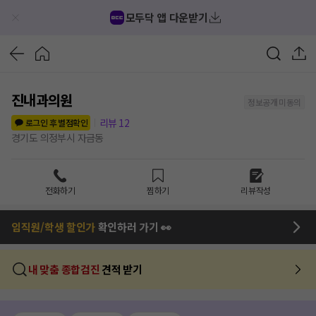
모두닥 앱 다운받기
진내과의원
정보공개 미동의
리뷰
12
로그인 후 별점확인
경기도 의정부시 자금동
전화하기
찜하기
리뷰작성
임직원/학생 할인가
확인하러 가기 👀
내 맞춤 종합검진
견적 받기