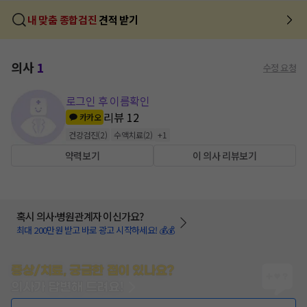
내 맞춤 종합검진
견적 받기
의사
1
수정 요청
로그인 후 이름확인
리뷰
12
카카오
건강검진
(
2
)
수액치료
(
2
)
+
1
약력보기
이 의사 리뷰보기
혹시 의사·병원관계자 이신가요?
최대 200만원 받고 바로 광고 시작하세요! 💰💰
증상/치료, 궁금한 점이 있나요?
의사가 답변해 드려요!