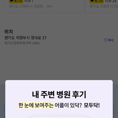
리뷰
7
리뷰
18
로그인
로그인
경기도 의정부시 자금동
0m
경기도 의정부시 
위치
경기도 의정부시 청사로 37
복사
경기도청북부청사역 180m
증상/치료, 궁금한 점이 있나요?
의사가 직접 답해드려요!
💬 무엇이든 물어보세요