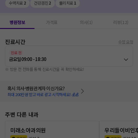
수액치료
2
건강검진
2
물리치료
1
병원정보
가격표
의사(1)
리뷰(12)
진료시간
수정 요청
진료 전
금요일
09:00 - 18:30
※ 방문 전 전화를 통해 진료시간을 꼭 확인하세요!
혹시 의사·병원관계자 이신가요?
최대 200만원 받고 바로 광고 시작하세요! 💰💰
주변 다른 내과
미래소아과의원
우리들이비인