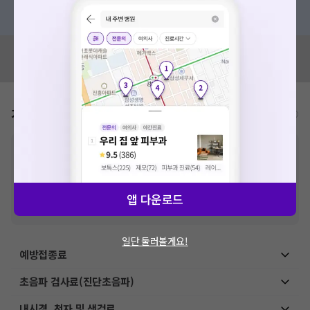
혹은, 의료상담 서비스에 다양한 게시글 보러가기
혹시 잘못된 병원정보가 있나요?
모두닥 팀에 알려주세요!
가격표
비급여/급여 진료란?
※
비급여 항목의 경우,
추가비용 등으로 실제 가격과 상이할 수 있으니, 정확
한 가격은 해당 의료기관에 직접 문의해주세요.
※
급여 항목의 경우,
건강보험심사평가원
에 고지되어 있는 급여 진료 기준 가
격입니다. (진료와 연관된 복합적인 비용이 추가되어, 병원마다 금액이 다르게
앱 다운로드
산정될 수 있는 점 참고 바랍니다.)
※ 이벤트가, 할인가는
VAT 포함
일단 둘러볼게요!
예방접종료
초음파 검사료(진단초음파)
내시경, 천자 및 생검료