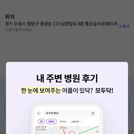
위치
경기 수원시 팔달구 권광로 173 남경빌딩 4층 좋은솜씨성형외과
복사
수원시청역 160m
증상/치료, 궁금한 점이 있나요?
의사가 직접 답해드려요!
💬 무엇이든 물어보세요
혹은, 의료상담 서비스에 다양한 게시글 보러가기