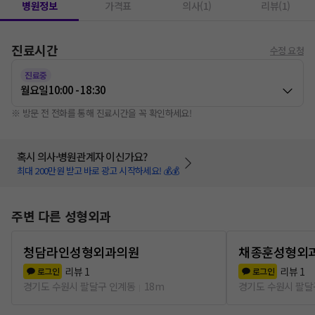
병원정보
가격표
의사(1)
리뷰(1)
진료시간
수정 요청
진료중
월요일
10:00 - 18:30
※ 방문 전 전화를 통해 진료시간을 꼭 확인하세요!
혹시 의사·병원관계자 이신가요?
최대 200만원 받고 바로 광고 시작하세요! 💰💰
주변 다른 성형외과
청담라인성형외과의원
채종훈성형외
리뷰
1
리뷰
1
로그인
로그인
경기도 수원시 팔달구 인계동
18m
경기도 수원시 팔달