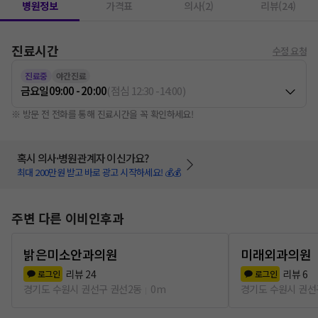
병원정보
가격표
의사(2)
리뷰(24)
진료시간
수정 요청
진료중
야간진료
금요일
09:00 - 20:00
(
점심
12:30
-
14:00
)
※ 방문 전 전화를 통해 진료시간을 꼭 확인하세요!
혹시 의사·병원관계자 이신가요?
최대 200만원 받고 바로 광고 시작하세요! 💰💰
주변 다른 이비인후과
밝은미소안과의원
미래외과의원
리뷰
24
리뷰
6
로그인
로그인
경기도 수원시 권선구 권선2동
0m
경기도 수원시 권선