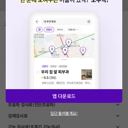
모두닥 팀에 알려주세요!
가격표
비급여/급여 진료란?
※
비급여 항목의 경우,
추가비용 등으로 실제 가격과 상이할 수 있으니, 정확
한 가격은 해당 의료기관에 직접 문의해주세요.
※
급여 항목의 경우,
건강보험심사평가원
에 고지되어 있는 급여 진료 기준 가
격입니다. (진료와 연관된 복합적인 비용이 추가되어, 병원마다 금액이 다르게
산정될 수 있는 점 참고 바랍니다.)
※ 이벤트가, 할인가는
VAT 포함
이학요법료
예방접종료
앱 다운로드
초음파 검사료(진단초음파)
일단 둘러볼게요!
검체검사료
기능 검사료(호흡기 기능검사)