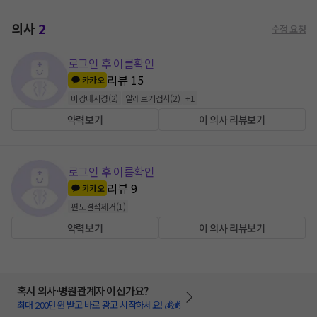
의사
2
수정 요청
로그인 후 이름확인
리뷰
15
카카오
비강내시경
(
2
)
알레르기검사
(
2
)
+
1
약력보기
이 의사 리뷰보기
로그인 후 이름확인
리뷰
9
카카오
편도결석제거
(
1
)
약력보기
이 의사 리뷰보기
혹시 의사·병원관계자 이신가요?
최대 200만원 받고 바로 광고 시작하세요! 💰💰