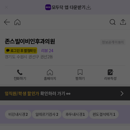
모두닥 앱 다운받기
존스빌이비인후과의원
정보공개 미동의
리뷰
24
로그인 후 별점확인
경기도 수원시 권선구 권선2동
전화하기
홈페이지
찜하기
리뷰작성
임직원/학생 할인가
확인하러 가기 👀
비강내시경
2
알레르기검사
2
후두내시경
1
편도결석제거
1