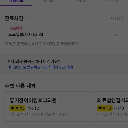
병원정보
가격표
의사(1)
리뷰(3)
진료시간
수정 요청
진료마감
토요일
09:00 - 12:30
※ 방문 전 전화를 통해 진료시간을 꼭 확인하세요!
혹시 의사·병원관계자 이신가요?
최대 200만원 받고 바로 광고 시작하세요! 💰💰
주변 다른 내과
홍기정이비인후과의원
의료법인칠석
리뷰
12
리뷰
0
로그인
로그인
경기도 안산시 상록구 성포동
34m
경기도 안산시 상록