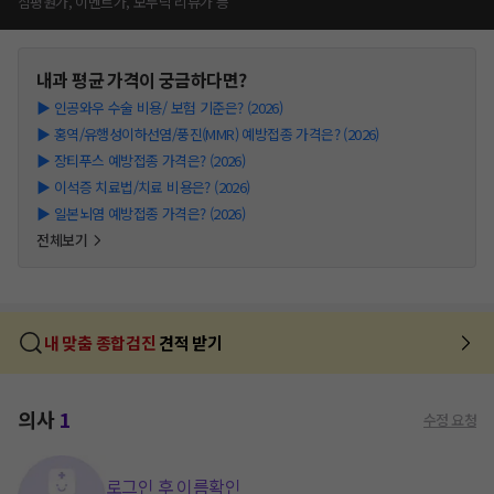
심평원가, 이벤트가, 모두닥 리뷰가 등
내과
평균 가격이 궁금하다면?
▶
인공와우 수술 비용/ 보험 기준은? (2026)
▶
홍역/유행성이하선염/풍진(MMR) 예방접종 가격은? (2026)
▶
장티푸스 예방접종 가격은? (2026)
▶
이석증 치료법/치료 비용은? (2026)
▶
일본뇌염 예방접종 가격은? (2026)
전체보기
내 맞춤 종합검진
견적 받기
의사
1
수정 요청
로그인 후 이름확인