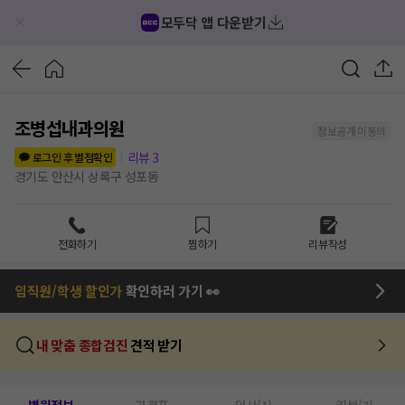
모두닥 앱 다운받기
조병섭내과의원
정보공개 미동의
리뷰
3
로그인 후 별점확인
경기도 안산시 상록구 성포동
전화하기
찜하기
리뷰작성
임직원/학생 할인가
확인하러 가기 👀
내 맞춤 종합검진
견적 받기