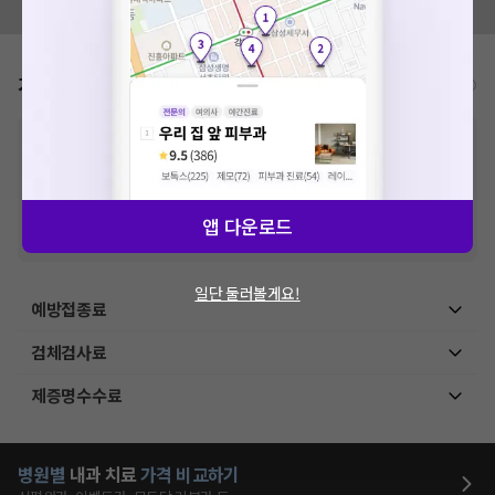
모두닥 팀에 알려주세요!
가격표
비급여/급여 진료란?
※
비급여 항목의 경우,
추가비용 등으로 실제 가격과 상이할 수 있으니, 정확
한 가격은 해당 의료기관에 직접 문의해주세요.
※
급여 항목의 경우,
건강보험심사평가원
에 고지되어 있는 급여 진료 기준 가
격입니다. (진료와 연관된 복합적인 비용이 추가되어, 병원마다 금액이 다르게
산정될 수 있는 점 참고 바랍니다.)
앱 다운로드
※ 이벤트가, 할인가는
VAT 포함
일단 둘러볼게요!
예방접종료
검체검사료
제증명수수료
병원별
내과
치료
가격 비교하기