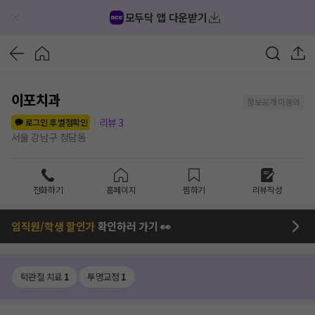
모두닥 앱 다운받기
이포치과
정보공개 미동의
리뷰
3
로그인 후 별점확인
서울 강남구 청담동
전화하기
홈페이지
찜하기
리뷰작성
임직원/학생 할인가
확인하러 가기 👀
턱관절 치료
1
투명교정
1