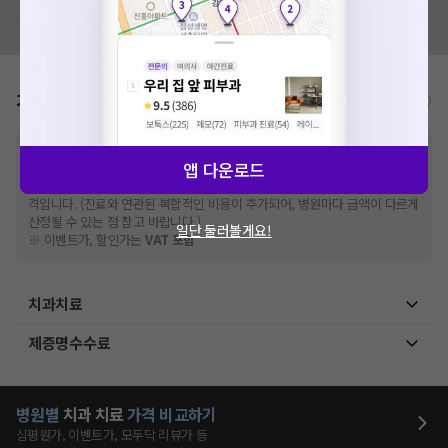
혹시 잘못된 병원정보가 있나요?
모두닥 팀에 알려주세요!
가격표
비급여/급여 진료란?
※
비급여 항목의 경우,
추가비용 등으로 실제 가격과 상이할 수 있으니, 정확
앱 다운로드
한 가격은 해당 의료기관에 직접 문의해주세요.
※
급여 항목의 경우,
건강보험심사평가원
에 고지되어 있는 급여 진료 기준 가
격입니다. (진료와 연관된 복합적인 비용이 추가되어, 병원마다 금액이 다르게
산정될 수 있는 점 참고 바랍니다.)
일단 둘러볼게요!
※ 이벤트가, 할인가는
VAT 포함
치과치료
제증명수수료
병원별
치과
치료
가격 비교하기
심평원가, 이벤트가, 모두닥 리뷰가 등