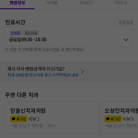
병원정보
가격표
의사(1)
리뷰(3)
진료시간
수정 요청
진료중
휴일진료
금요일
09:30 - 18:30
※ 방문 전 전화를 통해 진료시간을 꼭 확인하세요!
혹시 의사·병원관계자 이신가요?
최대 200만원 받고 바로 광고 시작하세요! 💰💰
주변 다른 치과
믿을신치과의원
오성진치과의
리뷰
2
리뷰
5
로그인
로그인
서울 강남구 청담동
28m
서울 강남구 청담동