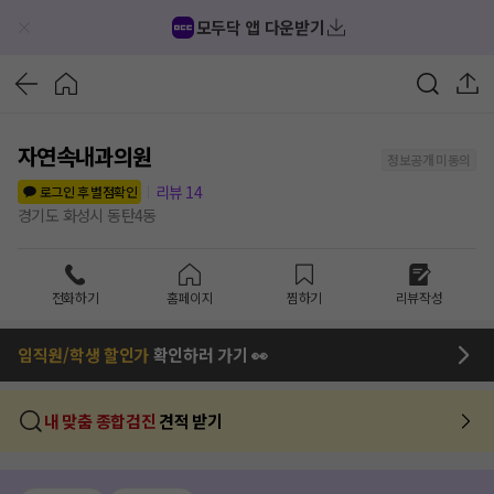
모두닥 앱 다운받기
자연속내과의원
정보공개 미동의
리뷰
14
로그인 후 별점확인
경기도 화성시 동탄4동
전화하기
홈페이지
찜하기
리뷰작성
임직원/학생 할인가
확인하러 가기 👀
내 맞춤 종합검진
견적 받기