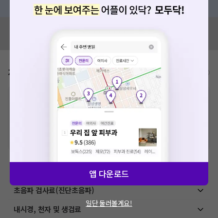
혹시 잘못된 병원정보가 있나요?
모두닥 팀에 알려주세요!
가격표
비급여/급여 진료란?
※
비급여 항목의 경우,
추가비용 등으로 실제 가격과 상이할 수 있으니, 정확
한 가격은 해당 의료기관에 직접 문의해주세요.
※
급여 항목의 경우,
건강보험심사평가원
에 고지되어 있는 급여 진료 기준 가
격입니다. (진료와 연관된 복합적인 비용이 추가되어, 병원마다 금액이 다르게
산정될 수 있는 점 참고 바랍니다.)
※ 이벤트가, 할인가는
VAT 포함
예방접종료
앱 다운로드
초음파 검사료(진단초음파)
일단 둘러볼게요!
내시경, 천자 및 생검료