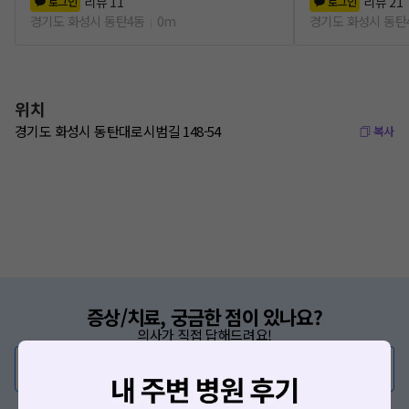
리뷰
11
리뷰
21
로그인
로그인
경기도 화성시 동탄4동
0m
경기도 화성시 동탄
위치
경기도 화성시 동탄대로시범길 148-54
복사
증상/치료, 궁금한 점이 있나요?
의사가 직접 답해드려요!
💬 무엇이든 물어보세요
혹은, 의료상담 서비스에 다양한 게시글 보러가기