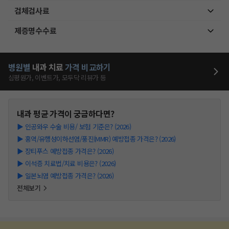
검체검사료
제증명수수료
병원별
내과
치료
가격 비교하기
심평원가, 이벤트가, 모두닥 리뷰가 등
내과
평균 가격이 궁금하다면?
▶
인공와우 수술 비용/ 보험 기준은? (2026)
▶
홍역/유행성이하선염/풍진(MMR) 예방접종 가격은? (2026)
▶
장티푸스 예방접종 가격은? (2026)
▶
이석증 치료법/치료 비용은? (2026)
▶
일본뇌염 예방접종 가격은? (2026)
전체보기