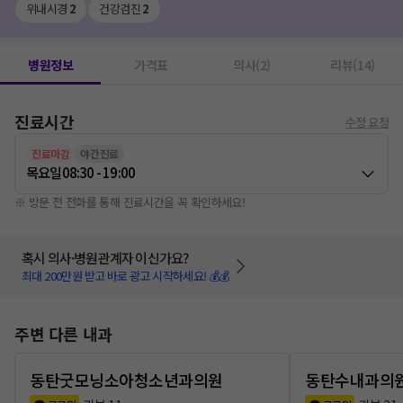
위내시경
2
건강검진
2
병원정보
가격표
의사(2)
리뷰(14)
진료시간
수정 요청
진료마감
야간진료
목요일
08:30 - 19:00
※ 방문 전 전화를 통해 진료시간을 꼭 확인하세요!
혹시 의사·병원관계자 이신가요?
최대 200만원 받고 바로 광고 시작하세요! 💰💰
주변 다른 내과
동탄굿모닝소아청소년과의원
동탄수내과의