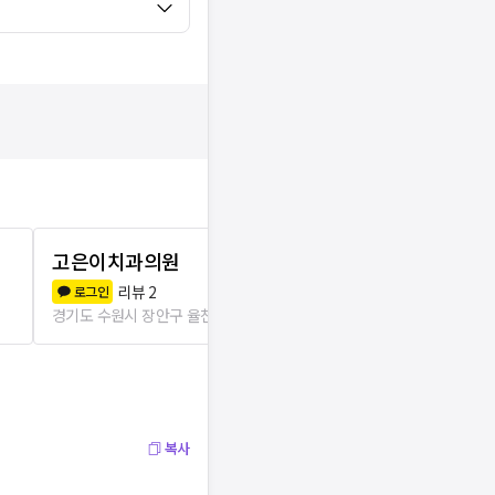
고은이치과의원
서준한의원
리뷰
2
리뷰
2
로그인
로그인
경기도 수원시 장안구 율천동
890m
경기도 수원시 
복사