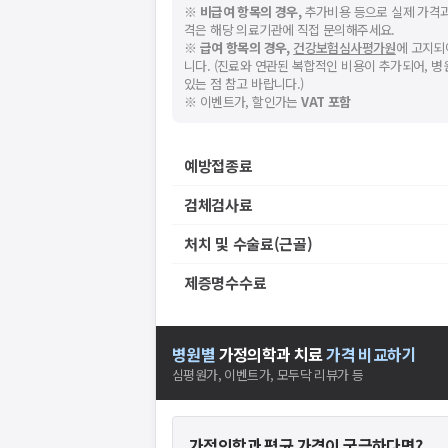
※
비급여 항목의 경우,
추가비용 등으로 실제 가격과
격은 해당 의료기관에 직접 문의해주세요.
※
급여 항목의 경우,
건강보험심사평가원
에 고지되
니다. (진료와 연관된 복합적인 비용이 추가되어, 
있는 점 참고 바랍니다.)
※ 이벤트가, 할인가는
VAT 포함
예방접종료
검체검사료
처치 및 수술료(근골)
제증명수수료
병원별
가정의학과
치료
가격 비교하기
심평원가, 이벤트가, 모두닥 리뷰가 등
가정의학과
평균 가격이 궁금하다면?