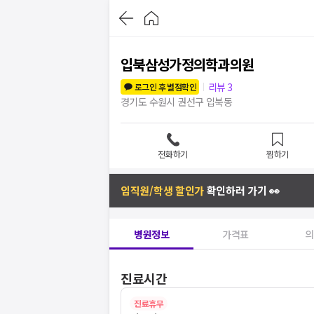
입북삼성가정의학과의원
리뷰
3
로그인 후 별점확인
경기도 수원시 권선구 입북동
전화하기
찜하기
임직원/학생 할인가
확인하러 가기 👀
병원정보
가격표
의
진료시간
진료휴무