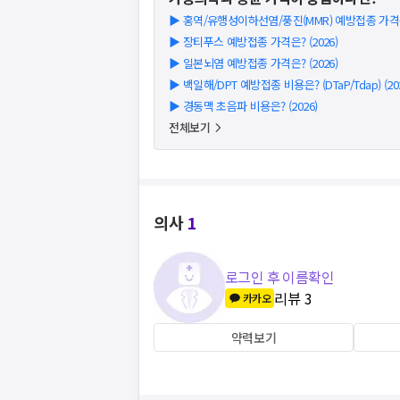
▶
홍역/유행성이하선염/풍진(MMR) 예방접종 가격은?
▶
장티푸스 예방접종 가격은? (2026)
▶
일본뇌염 예방접종 가격은? (2026)
▶
백일해/DPT 예방접종 비용은? (DTaP/Tdap) (202
▶
경동맥 초음파 비용은? (2026)
전체보기
의사
1
로그인 후 이름확인
리뷰
3
카카오
약력보기