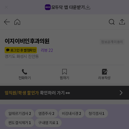
모두닥 앱 다운받기
이지이비인후과의원
정보공개 미동의
리뷰
22
로그인 후 별점확인
경기도 화성시 진안동
전화하기
찜하기
리뷰작성
임직원/학생 할인가
확인하러 가기 👀
알레르기검사
2
염증주사
2
비강내시경
2
청각검사
1
편도결석제거
1
구내염 치료
1