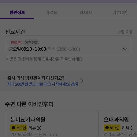
병원정보
가격표
의사(1)
리뷰(22)
진료시간
수정 요청
진료 전
야간진료
금요일
09:10 - 19:00
(
점심
13:00
-
14:00
)
※ 방문 전 전화를 통해 진료시간을 꼭 확인하세요!
혹시 의사·병원관계자 이신가요?
최대 200만원 받고 바로 광고 시작하세요! 💰💰
주변 다른 이비인후과
본비뇨기과의원
오내과의원
리뷰
20
리뷰
8
로그인
로그인
경기도 화성시 진안동
0m
경기도 화성시 진안