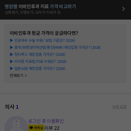
병원별
이비인후과
치료
가격 비교하기
심평원가, 이벤트가, 모두닥 리뷰가 등
이비인후과
평균 가격이 궁금하다면?
▶
인공와우 수술 비용/ 보험 기준은? (2026)
▶
홍역/유행성이하선염/풍진(MMR) 예방접종 가격은? (2026)
▶
장티푸스 예방접종 가격은? (2026)
▶
이석증 치료법/치료 비용은? (2026)
▶
일본뇌염 예방접종 가격은? (2026)
전체보기
의사
1
수정 요청
로그인 후 이름확인
리뷰
22
카카오