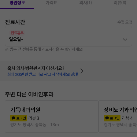
병원정보
가격표
의사(1)
리뷰(8)
진료시간
수정 요청
진료휴무
일요일
-
※ 방문 전 전화를 통해 진료시간을 꼭 확인하세요!
혹시 의사·병원관계자 이신가요?
최대 200만원 받고 바로 광고 시작하세요! 💰💰
주변 다른 이비인후과
기독내과의원
정비뇨기과의
리뷰
3
리뷰
4
로그인
로그인
경기도 평택시 송북동
18m
경기도 평택시 송북