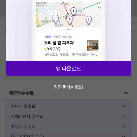
혹시 잘못된 병원정보가 있나요?
모두닥 팀에 알려주세요!
가격표
비급여/급여 진료란?
※
비급여 항목의 경우,
추가비용 등으로 실제 가격과 상이할 수 있으니, 정확
한 가격은 해당 의료기관에 직접 문의해주세요.
※
급여 항목의 경우,
건강보험심사평가원
에 고지되어 있는 급여 진료 기준 가
격입니다. (진료와 연관된 복합적인 비용이 추가되어, 병원마다 금액이 다르게
앱 다운로드
산정될 수 있는 점 참고 바랍니다.)
※ 이벤트가, 할인가는
VAT 포함
일단 둘러볼게요!
제증명수수료
진단서 수수료
상해진단서 수수료
확인서 수수료
진료기록사본 수수료