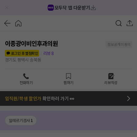
모두닥 앱 다운받기
이종광이비인후과의원
정보공개 미동의
리뷰
8
로그인 후 별점확인
경기도 평택시 송북동
전화하기
찜하기
리뷰작성
임직원/학생 할인가
확인하러 가기 👀
알레르기검사
1