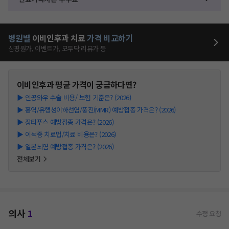
병원별
이비인후과
치료
가격 비교하기
심평원가, 이벤트가, 모두닥 리뷰가 등
이비인후과
평균 가격이 궁금하다면?
▶
인공와우 수술 비용/ 보험 기준은? (2026)
▶
홍역/유행성이하선염/풍진(MMR) 예방접종 가격은? (2026)
▶
장티푸스 예방접종 가격은? (2026)
▶
이석증 치료법/치료 비용은? (2026)
▶
일본뇌염 예방접종 가격은? (2026)
전체보기
의사
1
수정 요청