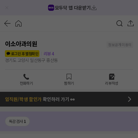
모두닥 앱 다운받기
이소아과의원
정보공개 미동의
리뷰
4
로그인 후 별점확인
경기도 고양시 일산동구 중산동
전화하기
찜하기
리뷰작성
임직원/학생 할인가
확인하러 가기 👀
독감검사
1