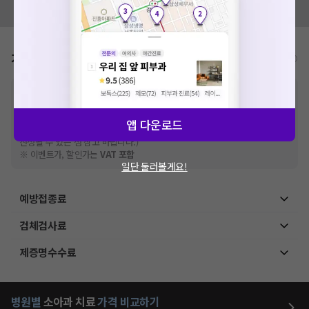
모두닥 팀에 알려주세요!
가격표
비급여/급여 진료란?
※
비급여 항목의 경우,
추가비용 등으로 실제 가격과 상이할 수 있으니, 정확
한 가격은 해당 의료기관에 직접 문의해주세요.
※
급여 항목의 경우,
건강보험심사평가원
에 고지되어 있는 급여 진료 기준 가
앱 다운로드
격입니다. (진료와 연관된 복합적인 비용이 추가되어, 병원마다 금액이 다르게
산정될 수 있는 점 참고 바랍니다.)
※ 이벤트가, 할인가는
VAT 포함
일단 둘러볼게요!
예방접종료
검체검사료
제증명수수료
병원별
소아과
치료
가격 비교하기