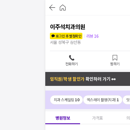
이주석치과의원
리뷰
16
로그인 후 별점확인
서울 성북구 삼선동
전화하기
찜하기
임직원/학생 할인가
확인하러 가기 👀
치과 스케일링
10
엑스레이 촬영(치과)
1
잇
병원정보
가격표
의