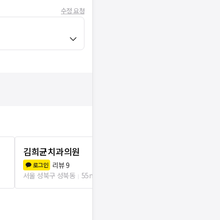
수정 요청
김희균치과의원
조성식치과
리뷰
9
리뷰
3
로그인
로그인
서울 성북구 성북동
55m
서울 성북구 성