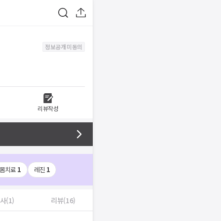
정보공개 미동의
리뷰작성
몸치료
1
레진
1
사(1)
리뷰(16)