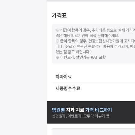
가격표
※
비급여 항목의 경우,
추가비용 등으로 실제 가격과
격은 해당 의료기관에 직접 문의해주세요.
※
급여 항목의 경우,
건강보험심사평가원
에 고지되
니다. (진료와 연관된 복합적인 비용이 추가되어, 
있는 점 참고 바랍니다.)
※ 이벤트가, 할인가는
VAT 포함
치과치료
제증명수수료
병원별
치과
치료
가격 비교하기
심평원가, 이벤트가, 모두닥 리뷰가 등