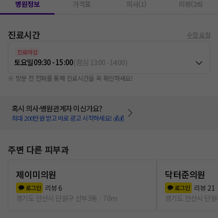
병원정보
가격표
의사(1)
리뷰(26)
진료시간
수정 요청
진료마감
토요일
09:30 - 15:00
(
점심
13:00
-
14:00
)
※ 방문 전 전화를 통해 진료시간을 꼭 확인하세요!
혹시 의사·병원관계자 이신가요?
최대 200만원 받고 바로 광고 시작하세요! 💰💰
주변 다른 피부과
제이미의원
닥터준의원
리뷰
6
리뷰
21
로그인
로그인
경기도 안산시 단원구 선부3동
70m
경기도 안산시 단원