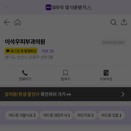
모두닥 앱 다운받기
이석우피부과의원
정보공개 미동의
리뷰
26
로그인 후 별점확인
경기도 안산시 단원구 선부3동
전화하기
찜하기
리뷰작성
임직원/학생 할인가
확인하러 가기 👀
여드름 약물치료
2
여드름 염증주사
1
화상치료
1
여드름 압출
1