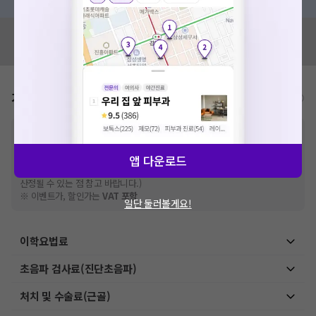
혹시 잘못된 병원정보가 있나요?
모두닥 팀에 알려주세요!
가격표
비급여/급여 진료란?
※
비급여 항목의 경우,
추가비용 등으로 실제 가격과 상이할 수 있으니, 정확
한 가격은 해당 의료기관에 직접 문의해주세요.
※
급여 항목의 경우,
건강보험심사평가원
에 고지되어 있는 급여 진료 기준 가
앱 다운로드
격입니다. (진료와 연관된 복합적인 비용이 추가되어, 병원마다 금액이 다르게
산정될 수 있는 점 참고 바랍니다.)
※ 이벤트가, 할인가는
VAT 포함
일단 둘러볼게요!
이학요법료
초음파 검사료(진단초음파)
처치 및 수술료(근골)