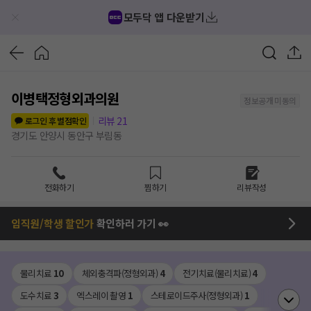
모두닥 앱 다운받기
이병택정형외과의원
정보공개 미동의
리뷰
21
로그인 후 별점확인
경기도 안양시 동안구 부림동
전화하기
찜하기
리뷰작성
임직원/학생 할인가
확인하러 가기 👀
물리치료
10
체외충격파(정형외과)
4
전기치료(물리치료)
4
도수치료
3
엑스레이 촬영
1
스테로이드주사(정형외과)
1