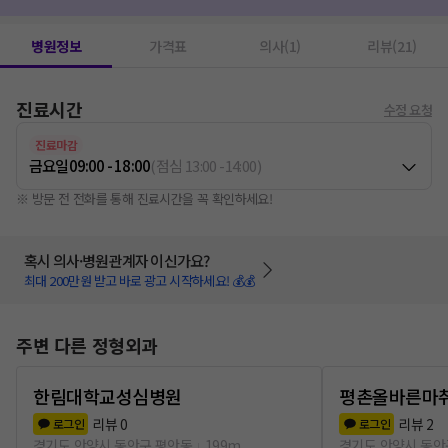
염증주사
1
내성발톱치료
1
고주파치료(물리치료)
1
주사치료
1
병원정보
가격표
의사(1)
리뷰(21)
진료시간
수정 요청
진료마감
금요일
09:00 - 18:00
(
점심
13:00
-
14:00
)
※ 방문 전 전화를 통해 진료시간을 꼭 확인하세요!
혹시 의사·병원관계자 이신가요?
최대 200만원 받고 바로 광고 시작하세요! 💰💰
주변 다른 정형외과
한림대학교성심병원
평촌올바른마
리뷰
0
리뷰
2
로그인
로그인
경기도 안양시 동안구 평안동
199m
경기도 안양시 동안