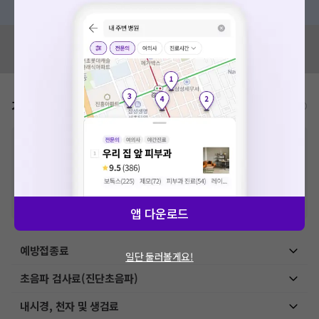
혹시 잘못된 병원정보가 있나요?
모두닥 팀에 알려주세요!
가격표
비급여/급여 진료란?
※
비급여 항목의 경우,
추가비용 등으로 실제 가격과 상이할 수 있으니, 정확
한 가격은 해당 의료기관에 직접 문의해주세요.
※
급여 항목의 경우,
건강보험심사평가원
에 고지되어 있는 급여 진료 기준 가
격입니다. (진료와 연관된 복합적인 비용이 추가되어, 병원마다 금액이 다르게
산정될 수 있는 점 참고 바랍니다.)
※ 이벤트가, 할인가는
VAT 포함
앱 다운로드
예방접종료
일단 둘러볼게요!
초음파 검사료(진단초음파)
내시경, 천자 및 생검료