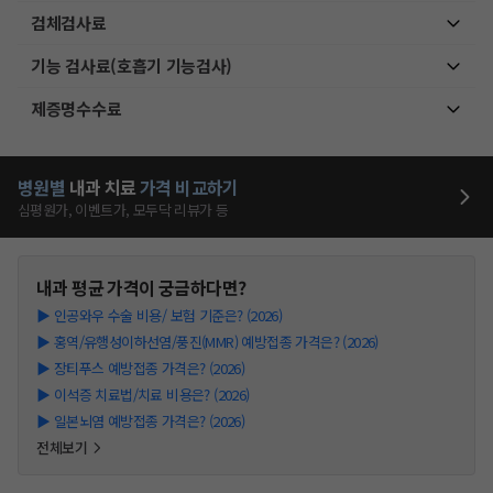
검체검사료
기능 검사료(호흡기 기능검사)
제증명수수료
병원별
내과
치료
가격 비교하기
심평원가, 이벤트가, 모두닥 리뷰가 등
내과
평균 가격이 궁금하다면?
▶
인공와우 수술 비용/ 보험 기준은? (2026)
▶
홍역/유행성이하선염/풍진(MMR) 예방접종 가격은? (2026)
▶
장티푸스 예방접종 가격은? (2026)
▶
이석증 치료법/치료 비용은? (2026)
▶
일본뇌염 예방접종 가격은? (2026)
전체보기