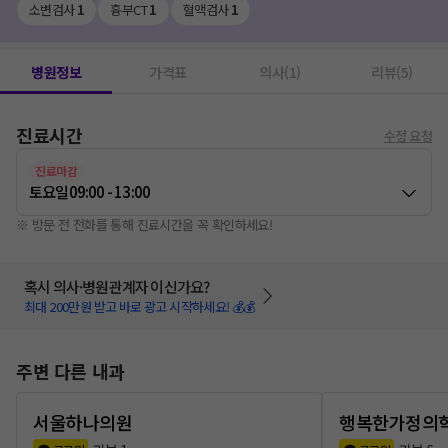
소변검사
1
흉부CT
1
혈액검사
1
병원정보
가격표
의사(1)
리뷰(5)
진료시간
수정 요청
진료마감
토요일
09:00 - 13:00
※ 방문 전 전화를 통해 진료시간을 꼭 확인하세요!
혹시 의사·병원관계자 이신가요?
최대 200만원 받고 바로 광고 시작하세요! 💰💰
주변 다른 내과
서울하나의원
행복한가정의