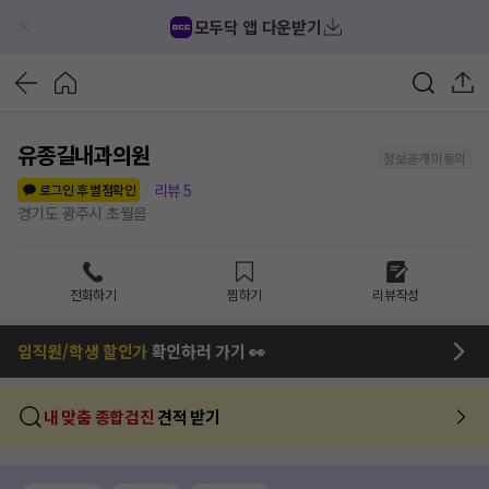
모두닥 앱 다운받기
유종길내과의원
정보공개 미동의
리뷰
5
로그인 후 별점확인
경기도 광주시 초월읍
전화하기
찜하기
리뷰작성
임직원/학생 할인가
확인하러 가기 👀
내 맞춤 종합검진
견적 받기