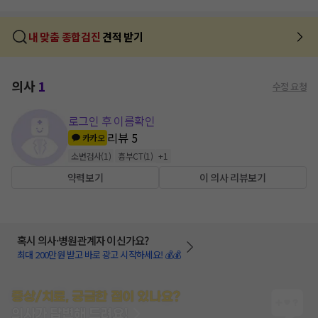
내 맞춤 종합검진
견적 받기
의사
1
수정 요청
로그인 후 이름확인
리뷰
5
카카오
소변검사
(
1
)
흉부CT
(
1
)
+
1
약력보기
이 의사 리뷰보기
혹시 의사·병원관계자 이신가요?
최대 200만원 받고 바로 광고 시작하세요! 💰💰
증상/치료, 궁금한 점이 있나요?
의사가 답변해 드려요!