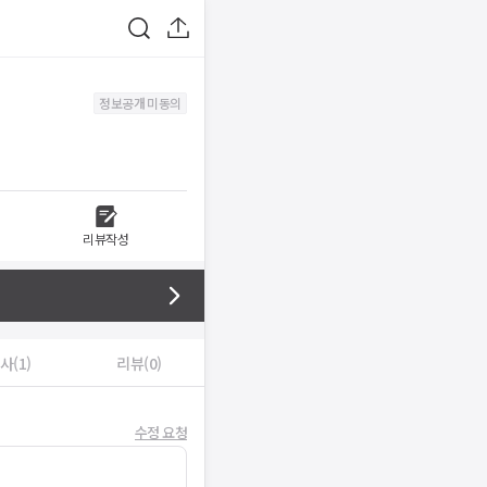
정보공개 미동의
리뷰작성
사(1)
리뷰(0)
수정 요청