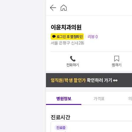
이윤치과의원
리뷰
0
로그인 후 별점확인
서울 은평구 신사2동
전화하기
찜하기
임직원/학생 할인가
확인하러 가기 👀
병원정보
가격표
의
진료시간
진료중