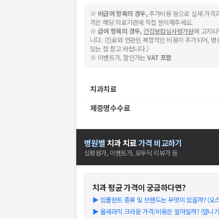
※
비급여 항목의 경우,
추가비용 등으로 실제 가격과
격은 해당 의료기관에 직접 문의해주세요.
※
급여 항목의 경우,
건강보험심사평가원
에 고지되
니다. (진료와 연관된 복합적인 비용이 추가되어, 
있는 점 참고 바랍니다.)
※ 이벤트가, 할인가는
VAT 포함
치과치료
제증명수수료
병원별
치과
치료
가격 비교하기
심평원가, 이벤트가, 모두닥 리뷰가 등
치과
평균 가격이 궁금하다면?
▶
임플란트 종류 및 브랜드는 무엇이 있을까? (오스템
▶
올세라믹 크라운 가격/비용은 얼마일까? (앞니기준)