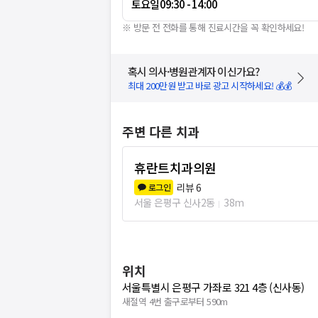
토요일
09:30 - 14:00
※ 방문 전 전화를 통해 진료시간을 꼭 확인하세요!
혹시 의사·병원관계자 이신가요?
최대 200만원 받고 바로 광고 시작하세요! 💰💰
주변 다른 치과
휴란트치과의원
리뷰
6
로그인
서울 은평구 신사2동
38m
위치
서울특별시 은평구 가좌로 321 4층 (신사동)
새절역 4번 출구로부터 590m