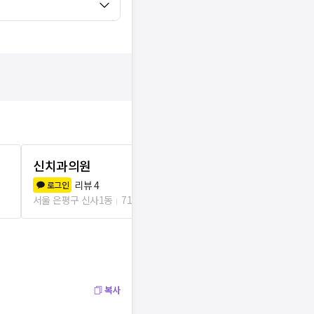
신치과의원
세련치과의
리뷰
4
리뷰
5
로그인
로그인
서울 은평구 신사1동
71m
서울 은평구 신사
복사