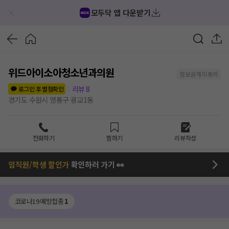
모두닥 앱 다운받기
위드아이소아청소년과의원
정보공개 미동의
리뷰
8
로그인 후 별점확인
경기도 수원시 영통구 광교1동
전화하기
찜하기
리뷰작성
임직원/학생 할인가
확인하러 가기 👀
코로나19 예방접종
1