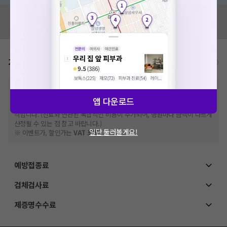
혹시 잘못된 병원정보가 있나요?
모두닥 팀에 알려주세요!
가격표
비급여/급여 진료란?
※
비급여 항목의 경우,
추가비용 등으로 실제 가격과 상이할 수 있으니, 정확
한 가격은 해당 의료기관에 직접 문의해주세요.
앱 다운로드
※
급여 항목의 경우,
건강보험심사평가원
에 고지되어 있는 급여 진료 기준 가
격입니다. (진료와 연관된 복합적인 비용이 추가되어, 병원마다 금액이 다르게
산정될 수 있는 점 참고 바랍니다.)
일단 둘러볼게요!
※ 이벤트가, 할인가는
VAT 포함
예방접종료
검체검사료
제증명수수료