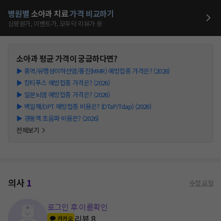
병원별
소아과
치료
가격 비교하기
심평원가, 이벤트가, 모두닥 리뷰가 등
소아과
평균 가격이 궁금하다면?
▶
홍역/유행성이하선염/풍진(MMR) 예방접종 가격은? (2026)
▶
장티푸스 예방접종 가격은? (2026)
▶
일본뇌염 예방접종 가격은? (2026)
▶
백일해/DPT 예방접종 비용은? (DTaP/Tdap) (2026)
▶
경동맥 초음파 비용은? (2026)
전체보기
의사
1
수정 요청
로그인 후 이름확인
리뷰
8
카카오