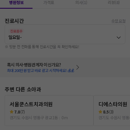
병원정보
가격표
의사(1)
리뷰(8)
진료시간
수정 요청
진료휴무
일요일
-
※ 방문 전 전화를 통해 진료시간을 꼭 확인하세요!
혹시 의사·병원관계자 이신가요?
최대 200만원 받고 바로 광고 시작하세요! 💰💰
주변 다른 소아과
서울쿤스트치과의원
디에스타의원
7.8
(
7
)
8.5
(
3
)
경기도 수원시 영통구 광교1동
0m
경기도 수원시 영통