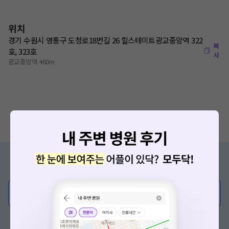
위치
경기 수원시 영통구 도청로18번길 26 힐스테이트광교중앙역 322
복
호, 323호
사
광교중앙역 460m
증상/치료, 궁금한 점이 있나요?
의사가 직접 답해드려요!
💬 무엇이든 물어보세요
혹은, 의료상담 서비스에 다양한 게시글 보러가기