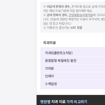
※
비급여 항목의 경우,
추가비용 등으로 실제 가격과
격은 해당 의료기관에 직접 문의해주세요.
※
급여 항목의 경우,
건강보험심사평가원
에 고지되
니다. (진료와 연관된 복합적인 비용이 추가되어, 
있는 점 참고 바랍니다.)
※ 이벤트가, 할인가는
VAT 포함
치과치료
치과임플란트(1치당)
광중합형 복합레진 충전
크라운
인레이
스케일링
병원별
치과
치료
가격 비교하기