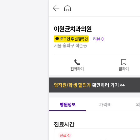
이원균치과의원
리뷰
0
로그인 후 별점확인
서울 송파구 석촌동
전화하기
찜하기
임직원/학생 할인가
확인하러 가기 👀
병원정보
가격표
의
진료시간
진료 전