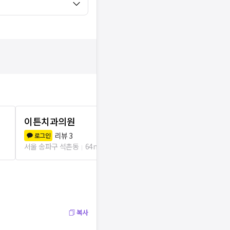
이튼치과의원
이젠치과의
리뷰
3
리뷰
1
로그인
로그인
서울 송파구 석촌동
64m
서울 송파구 송파
복사