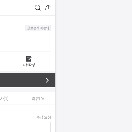
정보공개 미동의
리뷰작성
사(1)
리뷰(0)
수정 요청