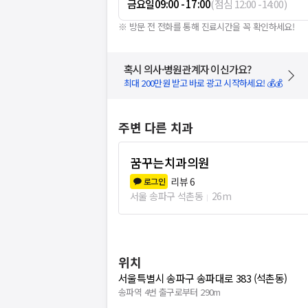
금요일
09:00 - 17:00
(
점심
12:00
-
14:00
)
※ 방문 전 전화를 통해 진료시간을 꼭 확인하세요!
혹시 의사·병원관계자 이신가요?
최대 200만원 받고 바로 광고 시작하세요! 💰💰
주변 다른 치과
꿈꾸는치과의원
리뷰
6
로그인
서울 송파구 석촌동
26m
위치
서울특별시 송파구 송파대로 383 (석촌동)
송파역 4번 출구로부터 290m