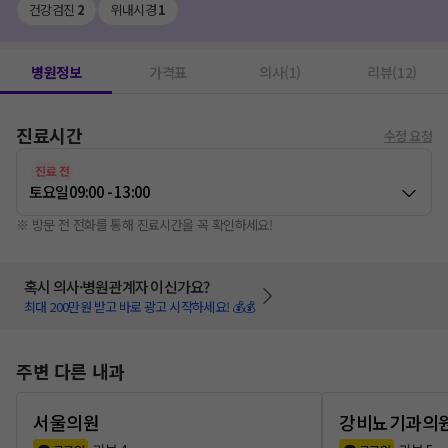
건강검진
2
위내시경
1
병원정보
가격표
의사(1)
리뷰(12)
진료시간
수정 요청
진료 전
토요일
09:00 - 13:00
※ 방문 전 전화를 통해 진료시간을 꼭 확인하세요!
혹시 의사·병원관계자 이신가요?
최대 200만원 받고 바로 광고 시작하세요! 💰💰
주변 다른 내과
서울의원
강비뇨기과의