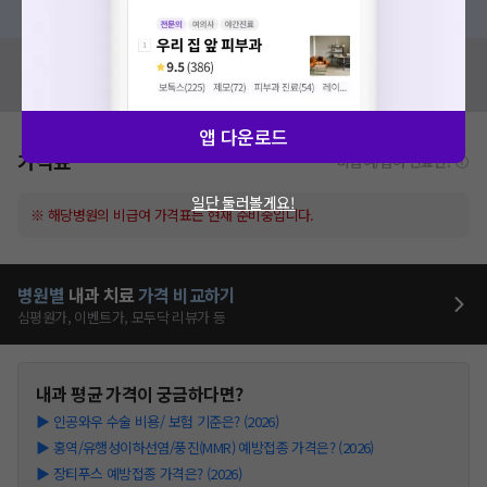
혹시 잘못된 병원정보가 있나요?
모두닥 팀에 알려주세요!
앱 다운로드
가격표
비급여/급여 진료란?
일단 둘러볼게요!
※ 해당병원의 비급여 가격표는 현재 준비중입니다.
병원별
내과
치료
가격 비교하기
심평원가, 이벤트가, 모두닥 리뷰가 등
내과
평균 가격이 궁금하다면?
▶
인공와우 수술 비용/ 보험 기준은? (2026)
▶
홍역/유행성이하선염/풍진(MMR) 예방접종 가격은? (2026)
▶
장티푸스 예방접종 가격은? (2026)