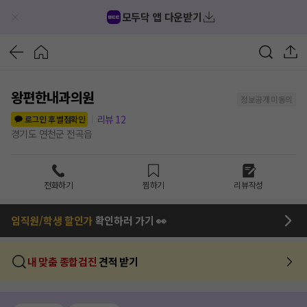
모두닥 앱 다운받기
왕편한내과의원
정보공개 미동의
리뷰
12
로그인 후 별점확인
경기도 연천군 전곡읍
전화하기
찜하기
리뷰작성
임직원/학생 할인가
확인하러 가기 👀
내 맞춤 종합검진
견적 받기