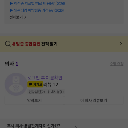
▶
이석증 치료법/치료 비용은? (2026)
▶
일본뇌염 예방접종 가격은? (2026)
전체보기
내 맞춤 종합검진
견적 받기
의사
1
수정 요청
로그인 후 이름확인
리뷰
12
카카오
건강검진
(
2
)
위내시경
(
1
)
약력보기
이 의사 리뷰보기
혹시 의사·병원관계자 이신가요?