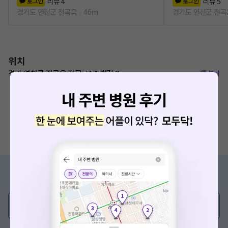
리뷰
4
리뷰
5
로그인
로그인
경기도 연천군 전곡읍
46m
경기도 연천군 전곡
위치
경기 연천군 전곡읍 전곡로175번길 9
복사
증상/치료, 궁금한 점이 있나요?
의사가 직접 답해드려요!
💬 무엇이든 물어보세요
혹은, 의료상담 서비스에 다양한 게시글 보러가기