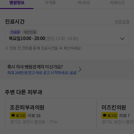
병원정보
가격표
의사(3)
리뷰(13)
진료시간
수정 요청
진료중
야간진료
목요일
10:00 - 20:00
(
점심
13:30
-
14:30
)
※ 방문 전 전화를 통해 진료시간을 꼭 확인하세요!
혹시 의사·병원관계자 이신가요?
최대 200만원 받고 바로 광고 시작하세요! 💰💰
주변 다른 피부과
조은피부과의원
미즈킨의원
리뷰
16
리뷰
7
로그인
로그인
경기도 과천시 별양동
77m
경기도 과천시 별양