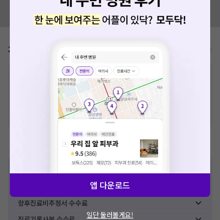
혹시 잘못된 병원정보가 있나요?
모두닥 팀에 알려주세요!
가격표
비급여/급여 진료란?
※
비급여 항목의 경우,
추가비용 등으로 실제 가격과 상이할 수 있으니, 정확
한 가격은 해당 의료기관에 직접 문의해주세요.
※
급여 항목의 경우,
건강보험심사평가원
에 고지되어 있는 급여 진료 기준 가
격입니다. (진료와 연관된 복합적인 비용이 추가되어, 병원마다 금액이 다르게
산정될 수 있는 점 참고 바랍니다.)
※ 이벤트가, 할인가는
VAT 포함
제증명수수료
진단서 수수료
앱 다운로드
확인서 수수료
향후진료비추정서 수수료
일단 둘러볼게요!
진료기록사본 수수료