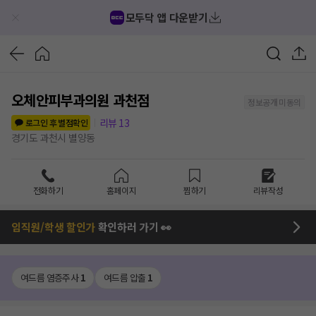
모두닥 앱 다운받기
오체안피부과의원 과천점
정보공개 미동의
리뷰
13
로그인 후 별점확인
경기도 과천시 별양동
전화하기
홈페이지
찜하기
리뷰작성
임직원/학생 할인가
확인하러 가기 👀
여드름 염증주사
1
여드름 압출
1