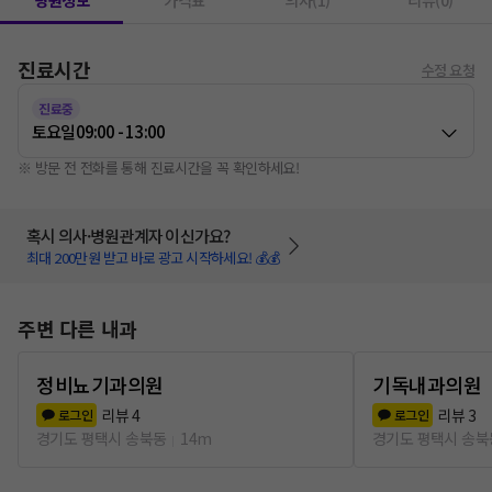
병원정보
가격표
의사(1)
리뷰(0)
진료시간
수정 요청
진료중
토요일
09:00 - 13:00
※ 방문 전 전화를 통해 진료시간을 꼭 확인하세요!
혹시 의사·병원관계자 이신가요?
최대 200만원 받고 바로 광고 시작하세요! 💰💰
주변 다른 내과
정비뇨기과의원
기독내과의원
리뷰
4
리뷰
3
로그인
로그인
경기도 평택시 송북동
14m
경기도 평택시 송북