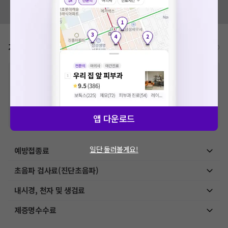
혹시 잘못된 병원정보가 있나요?
모두닥 팀에 알려주세요!
가격표
비급여/급여 진료란?
※
비급여 항목의 경우,
추가비용 등으로 실제 가격과 상이할 수 있으니, 정확
한 가격은 해당 의료기관에 직접 문의해주세요.
※
급여 항목의 경우,
건강보험심사평가원
에 고지되어 있는 급여 진료 기준 가
격입니다. (진료와 연관된 복합적인 비용이 추가되어, 병원마다 금액이 다르게
산정될 수 있는 점 참고 바랍니다.)
앱 다운로드
※ 이벤트가, 할인가는
VAT 포함
일단 둘러볼게요!
예방접종료
초음파 검사료(진단초음파)
내시경, 천자 및 생검료
제증명수수료