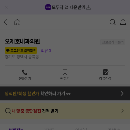
모두닥 앱 다운받기
오제호내과의원
정보공개 미동의
리뷰
0
로그인 후 별점확인
경기도 평택시 송북동
전화하기
찜하기
리뷰작성
임직원/학생 할인가
확인하러 가기 👀
내 맞춤 종합검진
견적 받기