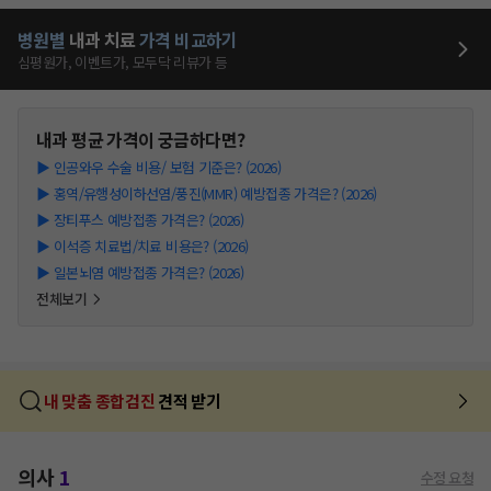
병원별
내과
치료
가격 비교하기
심평원가, 이벤트가, 모두닥 리뷰가 등
내과
평균 가격이 궁금하다면?
▶
인공와우 수술 비용/ 보험 기준은? (2026)
▶
홍역/유행성이하선염/풍진(MMR) 예방접종 가격은? (2026)
▶
장티푸스 예방접종 가격은? (2026)
▶
이석증 치료법/치료 비용은? (2026)
▶
일본뇌염 예방접종 가격은? (2026)
전체보기
내 맞춤 종합검진
견적 받기
의사
1
수정 요청