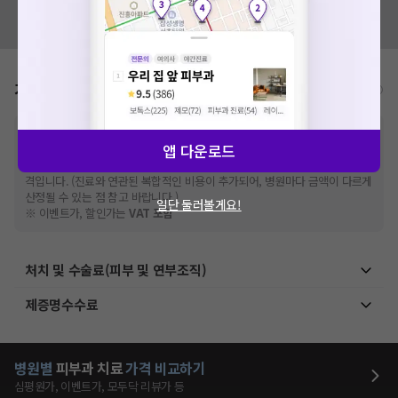
혹시 잘못된 병원정보가 있나요?
모두닥 팀에 알려주세요!
가격표
비급여/급여 진료란?
※
비급여 항목의 경우,
추가비용 등으로 실제 가격과 상이할 수 있으니, 정확
앱 다운로드
한 가격은 해당 의료기관에 직접 문의해주세요.
※
급여 항목의 경우,
건강보험심사평가원
에 고지되어 있는 급여 진료 기준 가
격입니다. (진료와 연관된 복합적인 비용이 추가되어, 병원마다 금액이 다르게
산정될 수 있는 점 참고 바랍니다.)
일단 둘러볼게요!
※ 이벤트가, 할인가는
VAT 포함
처치 및 수술료(피부 및 연부조직)
제증명수수료
병원별
피부과
치료
가격 비교하기
심평원가, 이벤트가, 모두닥 리뷰가 등