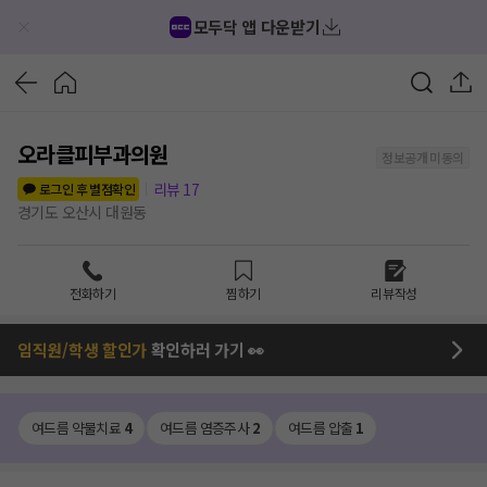
모두닥 앱 다운받기
오라클피부과의원
정보공개 미동의
리뷰
17
로그인 후 별점확인
경기도 오산시 대원동
전화하기
찜하기
리뷰작성
임직원/학생 할인가
확인하러 가기 👀
여드름 약물치료
4
여드름 염증주사
2
여드름 압출
1