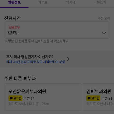
병원정보
가격표
의사(1)
리뷰(17)
진료시간
수정 요청
진료휴무
일요일
-
※ 방문 전 전화를 통해 진료시간을 꼭 확인하세요!
혹시 의사·병원관계자 이신가요?
최대 200만원 받고 바로 광고 시작하세요! 💰💰
주변 다른 피부과
오산맑은피부과의원
김피부과의원
리뷰
14
리뷰
31
로그인
로그인
경기도 오산시 대원동
28m
경기도 오산시 대원