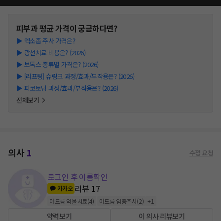
피부과
평균 가격이 궁금하다면?
▶
엑소좀 주사 가격은?
▶
광선치료 비용은? (2026)
▶
보톡스 종류별 가격은? (2026)
▶
[리프팅] 슈링크 과정/효과/부작용은? (2026)
▶
피코토닝 과정/효과/부작용은? (2026)
전체보기
의사
1
수정 요청
로그인 후 이름확인
리뷰
17
카카오
여드름 약물치료
(
4
)
여드름 염증주사
(
2
)
+
1
약력보기
이 의사 리뷰보기