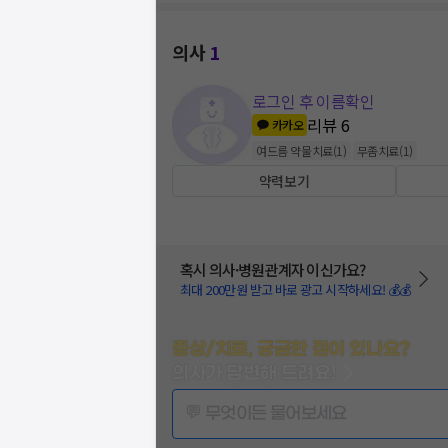
의사
1
로그인 후 이름확인
리뷰
6
카카오
여드름 약물치료
(
1
)
무좀치료
(
1
)
약력보기
혹시 의사·병원관계자 이신가요?
최대 200만원 받고 바로 광고 시작하세요! 💰💰
증상/치료, 궁금한 점이 있나요?
의사가 답변해 드려요!
💬 무엇이든 물어보세요