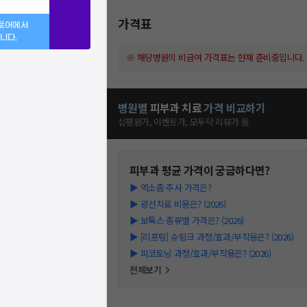
가격표
스토어에서
니다.
※ 해당병원의 비급여 가격표는 현재 준비중입니다.
병원별
피부과
치료
가격 비교하기
심평원가, 이벤트가, 모두닥 리뷰가 등
피부과
평균 가격이 궁금하다면?
▶
엑소좀 주사 가격은?
▶
광선치료 비용은? (2026)
▶
보톡스 종류별 가격은? (2026)
▶
[리프팅] 슈링크 과정/효과/부작용은? (2026)
▶
피코토닝 과정/효과/부작용은? (2026)
전체보기