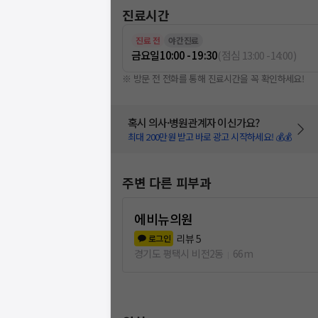
진료시간
진료 전
야간진료
금요일
10:00 - 19:30
(
점심
13:00
-
14:00
)
※ 방문 전 전화를 통해 진료시간을 꼭 확인하세요!
혹시 의사·병원관계자 이신가요?
최대 200만원 받고 바로 광고 시작하세요! 💰💰
주변 다른 피부과
에비뉴의원
리뷰
5
로그인
경기도 평택시 비전2동
66m