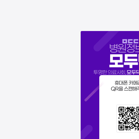
병원정
모두
모두
투명한 의료사회,
휴대폰 카메
QR을 스캔해