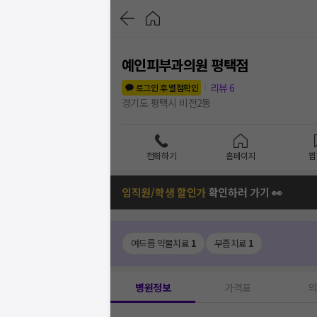
예인피부과의원 평택점
리뷰
6
로그인 후 별점확인
경기도 평택시 비전2동
전화하기
홈페이지
찜
임직원/학생 할인가
확인하러 가기 👀
여드름 약물치료
1
무좀치료
1
병원정보
가격표
의