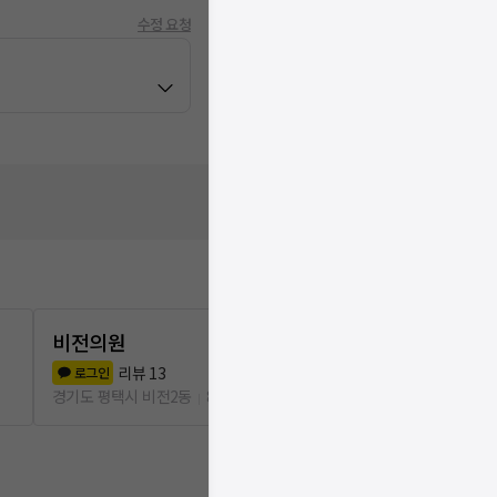
수정 요청
비전의원
현가정의원
리뷰
13
리뷰
5
로그인
로그인
경기도 평택시 비전2동
83m
경기도 평택시 비