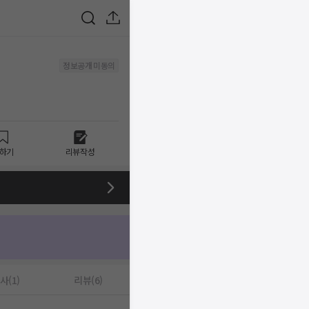
정보공개 미동의
하기
리뷰작성
사(1)
리뷰(6)