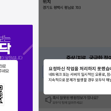
위치
경기도 평택시 평남로 703
보는
닥
증상/치료, 궁금한 점
닥
이 앞장섭니다
의사가 직접 답해드려
라로
요청하신 작업을 처리하지 못했습
주세요
💬 무엇이든 물어보세요
네트워크 또는 서버의 일시적인 오류로, 잠
지속적으로 문제가 발생할 경우 모두닥 채
혹은, 의료상담 서비스에 다양한
혹시 잘못된 병원정보가 있나요?
모두닥 팀에 알려주세요!