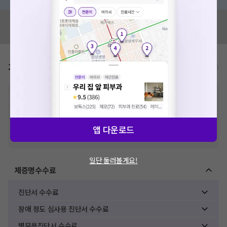
혹시 잘못된 병원정보가 있나요?
모두닥 팀에 알려주세요!
가격표
비급여/급여 진료란?
※
비급여 항목의 경우,
추가비용 등으로 실제 가격과 상이할 수 있으니, 정확
한 가격은 해당 의료기관에 직접 문의해주세요.
※
급여 항목의 경우,
건강보험심사평가원
에 고지되어 있는 급여 진료 기준 가
격입니다. (진료와 연관된 복합적인 비용이 추가되어, 병원마다 금액이 다르게
앱 다운로드
산정될 수 있는 점 참고 바랍니다.)
※ 이벤트가, 할인가는
VAT 포함
일단 둘러볼게요!
제증명수수료
진단서 수수료
장애 정도 심사용 진단서 수수료
병무용진단서 수수료