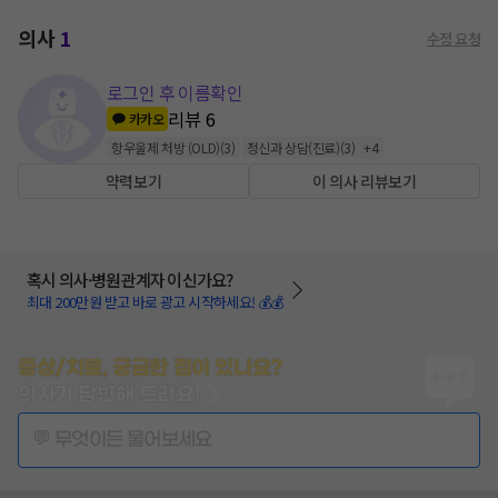
의사
1
수정 요청
로그인 후 이름확인
리뷰
6
카카오
항우울제 처방 (OLD)
(
3
)
정신과 상담(진료)
(
3
)
+
4
약력보기
이 의사 리뷰보기
혹시 의사·병원관계자 이신가요?
최대 200만원 받고 바로 광고 시작하세요! 💰💰
증상/치료, 궁금한 점이 있나요?
의사가 답변해 드려요!
💬 무엇이든 물어보세요