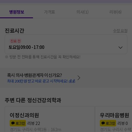
병원정보
가격표
의사(1)
리뷰(6)
진료시간
수정 요청
진료 전
토요일
09:00 - 17:00
※ 방문 전 전화를 통해 진료시간을 꼭 확인하세요!
혹시 의사·병원관계자 이신가요?
최대 200만원 받고 바로 광고 시작하세요! 💰💰
주변 다른 정신건강의학과
이정신과의원
우리마음병원
리뷰
22
리뷰
0
로그인
로그인
경기도 구리시 수택1동
162m
경기도 구리시 수택