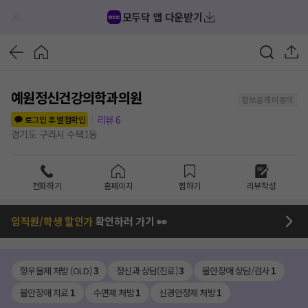
모두닥 앱 다운받기
예원정신건강의학과의원
정보공개 미동의
리뷰
6
로그인 후 별점확인
경기도 구리시 수택1동
전화하기
홈페이지
찜하기
리뷰작성
임직원/학생 할인가
확인하러 가기 👀
항우울제 처방 (OLD)
3
정신과 상담(진료)
3
불안장애 상담/검사
1
불안장애 치료
1
수면제 처방
1
신경안정제 처방
1