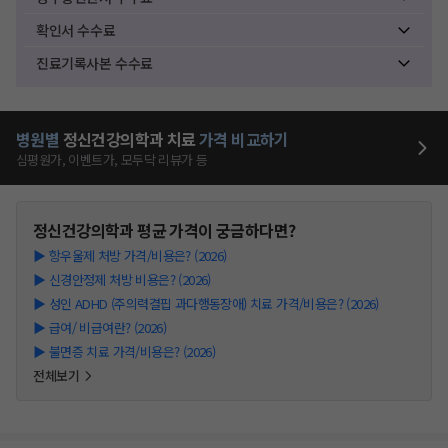
확인서 수수료
진료기록사본 수수료
병원별
정신건강의학과
치료
가격 비교하기
심평원가, 이벤트가, 모두닥 리뷰가 등
정신건강의학과
평균 가격이 궁금하다면?
▶
항우울제 처방 가격/비용은? (2026)
▶
신경안정제 처방 비용은? (2026)
▶
성인 ADHD (주의력결핍 과다행동장애) 치료 가격/비용은? (2026)
▶
급여/ 비급여란? (2026)
▶
불면증 치료 가격/비용은? (2026)
전체보기