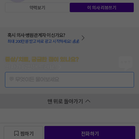
약력보기
이 의사 리뷰쓰기
혹시 의사·병원관계자 이신가요?
최대 200만원 받고 바로 광고 시작하세요! 💰💰
증상/치료, 궁금한 점이 있나요?
의사가 답변해 드려요!
💬 무엇이든 물어보세요
맨 위로 돌아가기
찜하기
전화하기
찜 목록보기
찜 목록보기