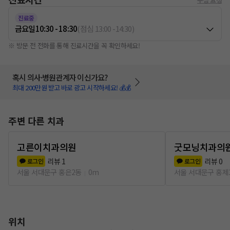
진료중
금요일
10:30 - 18:30
(
점심
13:00
-
14:30
)
※ 방문 전 전화를 통해 진료시간을 꼭 확인하세요!
혹시 의사·병원관계자 이신가요?
최대 200만원 받고 바로 광고 시작하세요! 💰💰
주변 다른 치과
고른이치과의원
굿모닝치과의
리뷰
1
리뷰
0
로그인
로그인
서울 서대문구 홍은2동
0m
서울 서대문구 홍제
위치