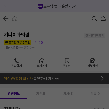
모두닥 앱 다운받기
가나치과의원
정보공개 미동의
리뷰
0
로그인 후 별점확인
서울 서대문구 홍은2동
전화하기
홈페이지
찜하기
리뷰작성
임직원/학생 할인가
확인하러 가기 👀
병원정보
가격표
의사(1)
리뷰(0)
진료시간
수정 요청