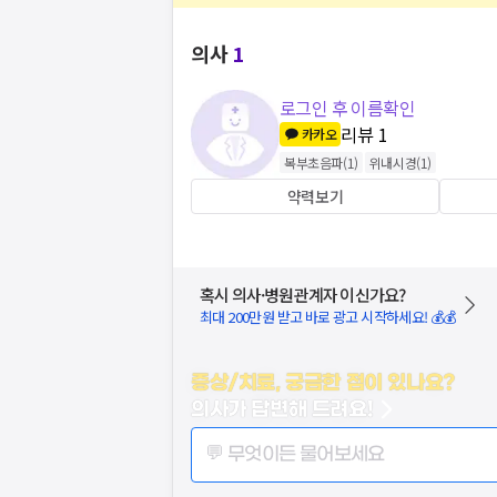
의사
1
로그인 후 이름확인
리뷰
1
카카오
복부초음파
(
1
)
위내시경
(
1
)
약력보기
혹시 의사·병원관계자 이신가요?
최대 200만원 받고 바로 광고 시작하세요! 💰💰
증상/치료, 궁금한 점이 있나요?
의사가 답변해 드려요!
💬 무엇이든 물어보세요