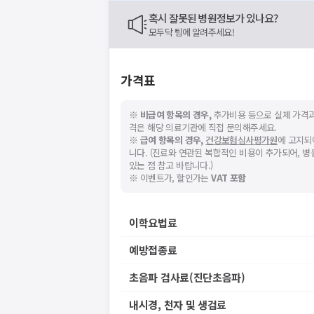
혹시 잘못된 병원정보가 있나요?
모두닥 팀에 알려주세요!
요청하신 작업을 처리하지 못했습
네트워크 또는 서버의 일시적인 오류로, 잠
지속적으로 문제가 발생할 경우 모두닥 채
가격표
※
비급여 항목의 경우,
추가비용 등으로 실제 가격과
격은 해당 의료기관에 직접 문의해주세요.
※
급여 항목의 경우,
건강보험심사평가원
에 고지되
니다. (진료와 연관된 복합적인 비용이 추가되어, 
있는 점 참고 바랍니다.)
※ 이벤트가, 할인가는
VAT 포함
이학요법료
예방접종료
초음파 검사료(진단초음파)
내시경, 천자 및 생검료