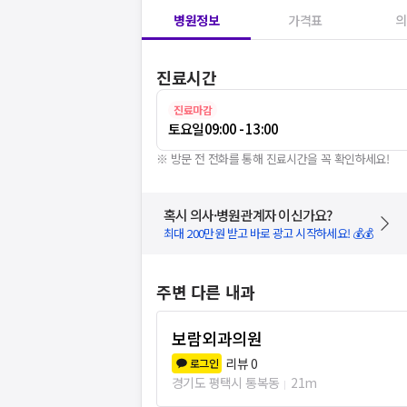
병원정보
가격표
의
진료시간
진료마감
토요일
09:00 - 13:00
※ 방문 전 전화를 통해 진료시간을 꼭 확인하세요!
혹시 의사·병원관계자 이신가요?
최대 200만원 받고 바로 광고 시작하세요! 💰💰
주변 다른 내과
보람외과의원
리뷰
0
로그인
경기도 평택시 통복동
21m