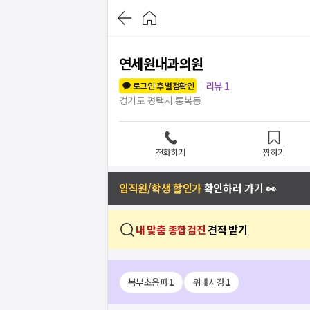
연세원내과의원
리뷰
1
로그인 후 별점확인
경기도 평택시 통복동
전화하기
찜하기
임직원/학생 할인가
확인하러 가기 👀
내 맞춤 종합검진
견적 받기
복부초음파
1
위내시경
1