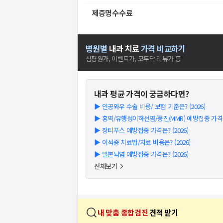
제증명수수료
병원별
내과
치료
가격 비교하기
심평원가, 이벤트가, 모두닥 리뷰가 등
내과
평균 가격이 궁금하다면?
▶
인공와우 수술 비용/ 보험 기준은? (2026)
▶
홍역/유행성이하선염/풍진(MMR) 예방접종 가격은?
▶
장티푸스 예방접종 가격은? (2026)
▶
이석증 치료법/치료 비용은? (2026)
▶
일본뇌염 예방접종 가격은? (2026)
전체보기
내 맞춤 종합검진
견적 받기