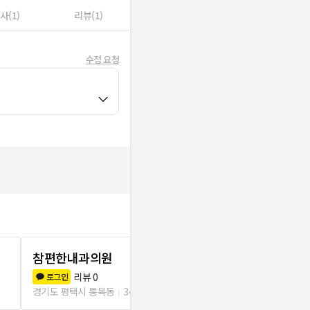
사(1)
리뷰(1)
수정 요청
참편한내과의원
굿모닝내과
리뷰
0
리뷰
6
로그인
로그인
경기도 평택시 통복동
34m
경기도 평택시 