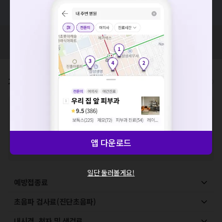
혹은, 의료상담 서비스에 다양한 게시글 보러가기
요청하신 작업을 처리하지 못했습니다.
혹시 잘못된 병원정보가 있나요?
네트워크 또는 서버의 일시적인 오류로, 잠시 후 다시 시도해주
모두닥 팀에 알려주세요!
세요. 지속적으로 문제가 발생할 경우 모두닥 채널톡으로 문의
해주세요.
확인
가격표
비급여/급여 진료란?
※
비급여 항목의 경우,
추가비용 등으로 실제 가격과 상이할 수 있으니, 정확
한 가격은 해당 의료기관에 직접 문의해주세요.
※
급여 항목의 경우,
건강보험심사평가원
에 고지되어 있는 급여 진료 기준 가
격입니다. (진료와 연관된 복합적인 비용이 추가되어, 병원마다 금액이 다르게
앱 다운로드
산정될 수 있는 점 참고 바랍니다.)
※ 이벤트가, 할인가는
VAT 포함
일단 둘러볼게요!
예방접종료
초음파 검사료(진단초음파)
내시경, 천자 및 생검료