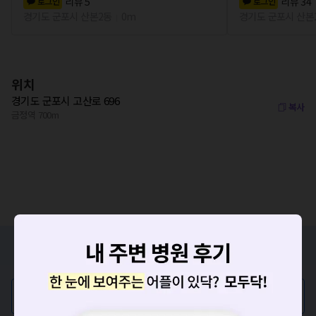
리뷰
5
리뷰
34
로그인
로그인
경기도 군포시 산본2동
0m
경기도 군포시 산본
위치
경기도 군포시 고산로 696
복사
금정역 700m
증상/치료, 궁금한 점이 있나요?
의사가 직접 답해드려요!
💬 무엇이든 물어보세요