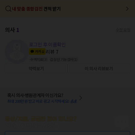
내 맞춤 종합검진
견적 받기
의사
1
수정 요청
로그인 후 이름확인
리뷰
7
카카오
수액치료
(
3
)
갑상선 기능검사
(
1
)
약력보기
이 의사 리뷰보기
혹시 의사·병원관계자 이신가요?
최대 200만원 받고 바로 광고 시작하세요! 💰💰
증상/치료, 궁금한 점이 있나요?
의사가 답변해 드려요!