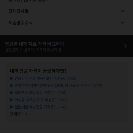
검체검사료
제증명수수료
병원별
내과
치료
가격 비교하기
심평원가, 이벤트가, 모두닥 리뷰가 등
내과
평균 가격이 궁금하다면?
▶
인공와우 수술 비용/ 보험 기준은? (2026)
▶
홍역/유행성이하선염/풍진(MMR) 예방접종 가격은? (2026)
▶
장티푸스 예방접종 가격은? (2026)
▶
이석증 치료법/치료 비용은? (2026)
▶
일본뇌염 예방접종 가격은? (2026)
전체보기