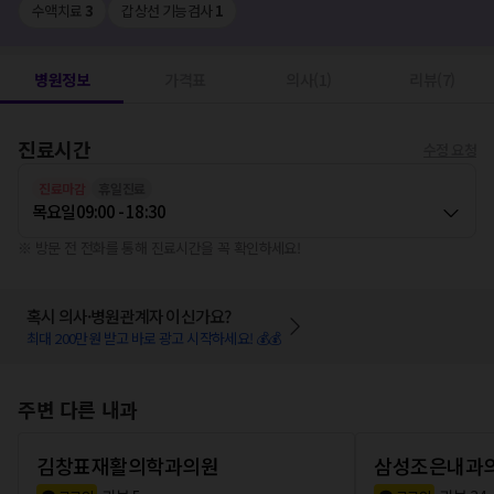
수액치료
3
갑상선 기능검사
1
병원정보
가격표
의사(1)
리뷰(7)
진료시간
수정 요청
진료마감
휴일진료
목요일
09:00 - 18:30
※ 방문 전 전화를 통해 진료시간을 꼭 확인하세요!
혹시 의사·병원관계자 이신가요?
최대 200만원 받고 바로 광고 시작하세요! 💰💰
주변 다른 내과
김창표재활의학과의원
삼성조은내과