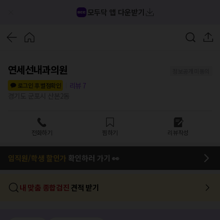
모두닥 앱 다운받기
연세선내과의원
정보공개 미동의
리뷰
7
로그인 후 별점확인
경기도 군포시 산본2동
전화하기
찜하기
리뷰작성
임직원/학생 할인가
확인하러 가기 👀
내 맞춤 종합검진
견적 받기