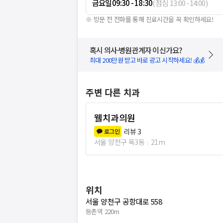
금요일
09:30 - 18:30
(
점심
13:00
-
14:00
)
※ 방문 전 전화를 통해 진료시간을 꼭 확인하세요!
혹시 의사·병원관계자 이신가요?
최대 200만원 받고 바로 광고 시작하세요! 💰💰
주변 다른 치과
웰치과의원
리뷰
3
로그인
서울 양천구 목3동
21m
위치
서울 양천구 공항대로 558
등촌역 220m