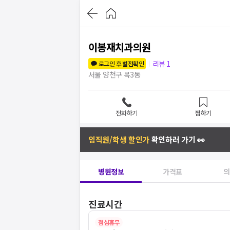
이봉재치과의원
리뷰
1
로그인 후 별점확인
서울 양천구 목3동
전화하기
찜하기
임직원/학생 할인가
확인하러 가기 👀
병원정보
가격표
의
진료시간
점심휴무