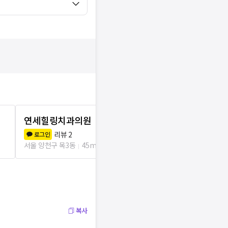
연세힐링치과의원
연세시카고
9.3
(
4
)
리뷰
2
로그인
서울 양천구 목3
서울 양천구 목3동
45m
복사