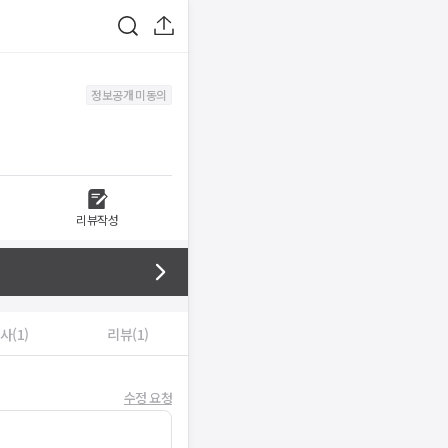
정보공개 미동의
리뷰작성
사(1)
리뷰(1)
수정 요청