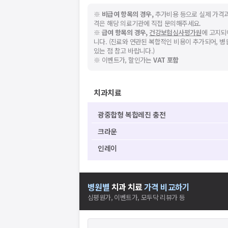
※
비급여 항목의 경우,
추가비용 등으로 실제 가격과
격은 해당 의료기관에 직접 문의해주세요.
※
급여 항목의 경우,
건강보험심사평가원
에 고지되
니다. (진료와 연관된 복합적인 비용이 추가되어, 
있는 점 참고 바랍니다.)
※ 이벤트가, 할인가는
VAT 포함
치과치료
광중합형 복합레진 충전
크라운
인레이
병원별
치과
치료
가격 비교하기
심평원가, 이벤트가, 모두닥 리뷰가 등