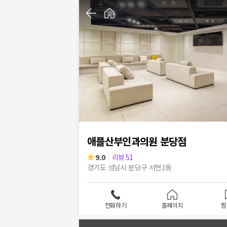
1
/
4
애플산부인과의원 분당점
9.0
리뷰
51
경기도 성남시 분당구 서현1동
전화하기
홈페이지
찜