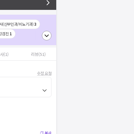
사(산부인과/비뇨기과)
3
강검진
1
사(1)
리뷰(51)
수정 요청
복사