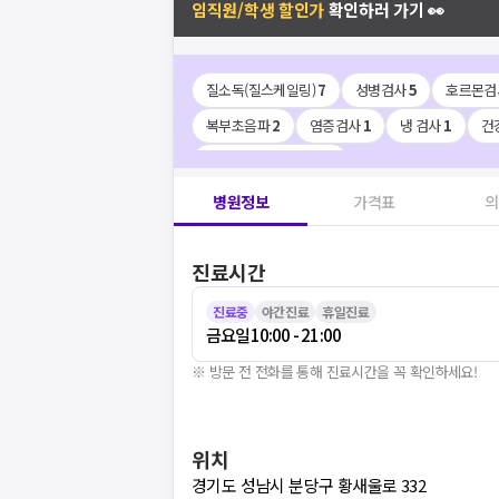
임직원/학생 할인가
확인하러 가기 👀
질소독(질스케일링)
7
성병검사
5
호르몬검
복부초음파
2
염증검사
1
냉 검사
1
건
자궁경부암 예방접종
1
병원정보
가격표
의
진료시간
진료중
야간진료
휴일진료
금요일
10:00 - 21:00
※ 방문 전 전화를 통해 진료시간을 꼭 확인하세요!
위치
경기도 성남시 분당구 황새울로 332