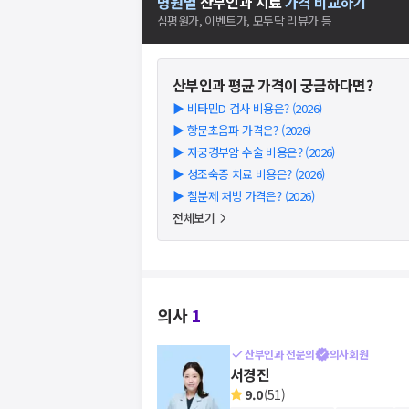
병원별
산부인과
치료
가격 비교하기
심평원가, 이벤트가, 모두닥 리뷰가 등
산부인과
평균 가격이 궁금하다면?
▶
비타민D 검사 비용은? (2026)
▶
항문초음파 가격은? (2026)
▶
자궁경부암 수술 비용은? (2026)
▶
성조숙증 치료 비용은? (2026)
▶
철분제 처방 가격은? (2026)
전체보기
의사
1
산부인과 전문의
의사회원
서경진
9.0
(
51
)