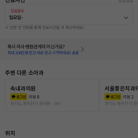
진료휴무
일요일
-
※ 방문 전 전화를 통해 진료시간을 꼭 확인하세요!
혹시 의사·병원관계자 이신가요?
최대 200만원 받고 바로 광고 시작하세요! 💰💰
주변 다른 소아과
속내과의원
서울좋은치과
리뷰
8
리뷰
2
로그인
로그인
경기도 동두천시 송내동
0m
경기도 동두천시 
위치