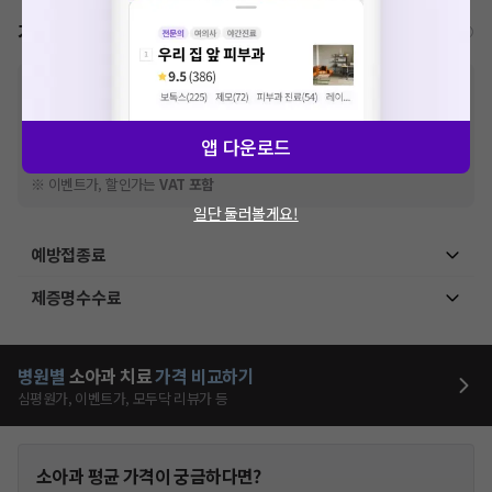
가격표
비급여/급여 진료란?
※
비급여 항목의 경우,
추가비용 등으로 실제 가격과 상이할 수 있으니, 정확
한 가격은 해당 의료기관에 직접 문의해주세요.
※
급여 항목의 경우,
건강보험심사평가원
에 고지되어 있는 급여 진료 기준 가
앱 다운로드
격입니다. (진료와 연관된 복합적인 비용이 추가되어, 병원마다 금액이 다르게
산정될 수 있는 점 참고 바랍니다.)
※ 이벤트가, 할인가는
VAT 포함
일단 둘러볼게요!
예방접종료
제증명수수료
병원별
소아과
치료
가격 비교하기
심평원가, 이벤트가, 모두닥 리뷰가 등
소아과
평균 가격이 궁금하다면?