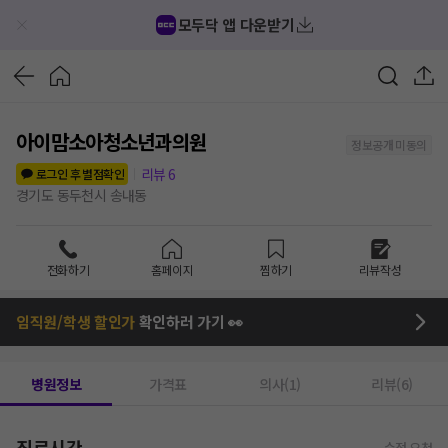
모두닥 앱 다운받기
아이맘소아청소년과의원
정보공개 미동의
리뷰
6
로그인 후 별점확인
경기도 동두천시 송내동
전화하기
홈페이지
찜하기
리뷰작성
임직원/학생 할인가
확인하러 가기 👀
병원정보
가격표
의사(1)
리뷰(6)
진료시간
수정 요청