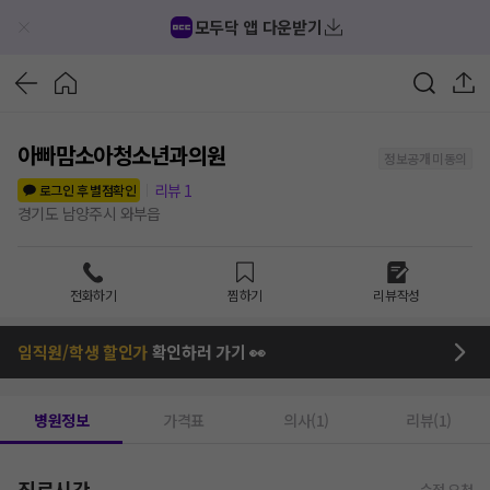
모두닥 앱 다운받기
아빠맘소아청소년과의원
정보공개 미동의
리뷰
1
로그인 후 별점확인
경기도 남양주시 와부읍
전화하기
찜하기
리뷰작성
임직원/학생 할인가
확인하러 가기 👀
병원정보
가격표
의사(1)
리뷰(1)
진료시간
수정 요청