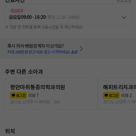
점심휴무
금요일
09:00 - 16:20
(
점심
11:20
-
14:00
)
※ 방문 전 전화를 통해 진료시간을 꼭 확인하세요!
혹시 의사·병원관계자 이신가요?
최대 200만원 받고 바로 광고 시작하세요! 💰💰
주변 다른 소아과
평안마취통증의학과의원
해피트리치과
리뷰
7
리뷰
2
로그인
로그인
경기도 남양주시 와부읍
0m
경기도 남양주시 
위치