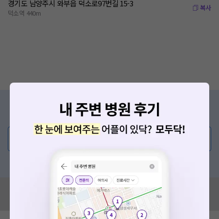
경기도 남양주시 와부읍 덕소로97번길 15-3
복사
덕소역 440m
증상/치료, 궁금한 점이 있나요?
의사가 직접 답해드려요!
💬 무엇이든 물어보세요
혹은, 의료상담 서비스에 다양한 게시글 보러가기
혹시 잘못된 병원정보가 있나요?
모두닥 팀에 알려주세요!