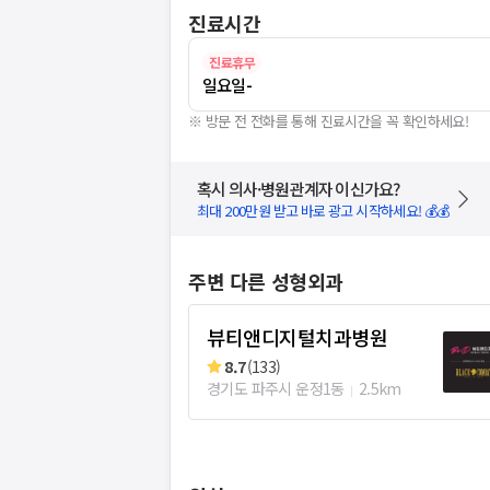
진료시간
진료휴무
일요일
-
※ 방문 전 전화를 통해 진료시간을 꼭 확인하세요!
혹시 의사·병원관계자 이신가요?
최대 200만원 받고 바로 광고 시작하세요! 💰💰
주변 다른 성형외과
뷰티앤디지털치과병원
8.7
(
133
)
경기도 파주시 운정1동
2.5km