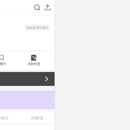
정보공개 미동의
하기
리뷰작성
사(1)
리뷰(3)