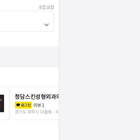
수정 요청
청담스킨성형외과의원
다나이비인
리뷰
1
리뷰
1
로그인
로그인
경기도 파주시 다율동
4.0km
경기도 파주시 운