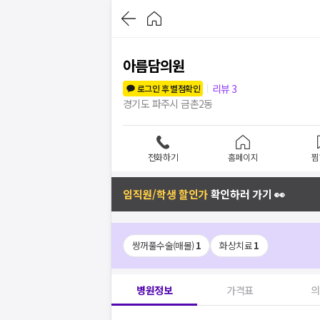
아름담의원
리뷰
3
로그인 후 별점확인
경기도 파주시 금촌2동
전화하기
홈페이지
찜
임직원/학생 할인가
확인하러 가기 👀
쌍꺼풀수술(매몰)
1
화상치료
1
병원정보
가격표
의