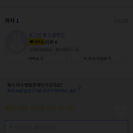
의사
1
수정 요청
로그인 후 이름확인
리뷰
6
카카오
신속항원검사
(
1
)
청각검사
(
1
)
+
2
약력보기
이 의사 리뷰보기
혹시 의사·병원관계자 이신가요?
최대 200만원 받고 바로 광고 시작하세요! 💰💰
증상/치료, 궁금한 점이 있나요?
의사가 답변해 드려요!
💬 무엇이든 물어보세요