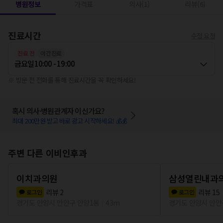
병원정보
가격표
의사(1)
리뷰(6)
진료시간
수정 요청
진료 전
야간진료
금요일
10:00 - 19:00
※ 방문 전 전화를 통해 진료시간을 꼭 확인하세요!
혹시 의사·병원관계자 이신가요?
최대 200만원 받고 바로 광고 시작하세요! 💰💰
주변 다른 이비인후과
이치과의원
삼성열린내과
리뷰
2
리뷰
15
로그인
로그인
경기도 안양시 만안구 안양1동
43m
경기도 안양시 만안