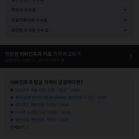
확인서 수수료
진료기록사본 수수료
제증명서 사본 수수료
병원별
이비인후과
치료
가격 비교하기
심평원가, 이벤트가, 모두닥 리뷰가 등
이비인후과
평균 가격이 궁금하다면?
▶
인공와우 수술 비용/ 보험 기준은? (2026)
▶
홍역/유행성이하선염/풍진(MMR) 예방접종 가격은? (2026)
▶
장티푸스 예방접종 가격은? (2026)
▶
이석증 치료법/치료 비용은? (2026)
▶
일본뇌염 예방접종 가격은? (2026)
전체보기