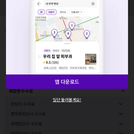
혹시 잘못된 병원정보가 있나요?
모두닥 팀에 알려주세요!
요청하신 작업을 처리하지 못했습니다.
네트워크 또는 서버의 일시적인 오류로, 잠시 후 다시 시도해주
세요. 지속적으로 문제가 발생할 경우 모두닥 채널톡으로 문의
가격표
비급여/급여 진료란?
해주세요.
확인
※
비급여 항목의 경우,
추가비용 등으로 실제 가격과 상이할 수 있으니, 정확
한 가격은 해당 의료기관에 직접 문의해주세요.
※
급여 항목의 경우,
건강보험심사평가원
에 고지되어 있는 급여 진료 기준 가
격입니다. (진료와 연관된 복합적인 비용이 추가되어, 병원마다 금액이 다르게
산정될 수 있는 점 참고 바랍니다.)
※ 이벤트가, 할인가는
VAT 포함
앱 다운로드
제증명수수료
일단 둘러볼게요!
진단서 수수료
병무용진단서 수수료
상해진단서 수수료
영문진단서 수수료