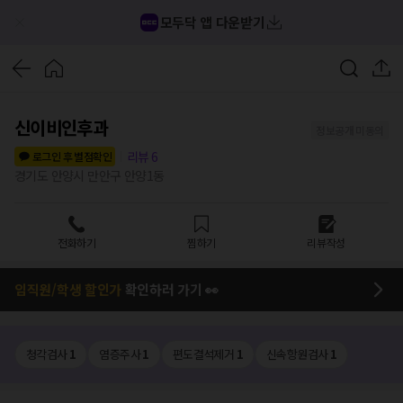
모두닥 앱 다운받기
신이비인후과
정보공개 미동의
리뷰
6
로그인 후 별점확인
경기도 안양시 만안구 안양1동
전화하기
찜하기
리뷰작성
임직원/학생 할인가
확인하러 가기 👀
청각검사
1
염증주사
1
편도결석제거
1
신속항원검사
1